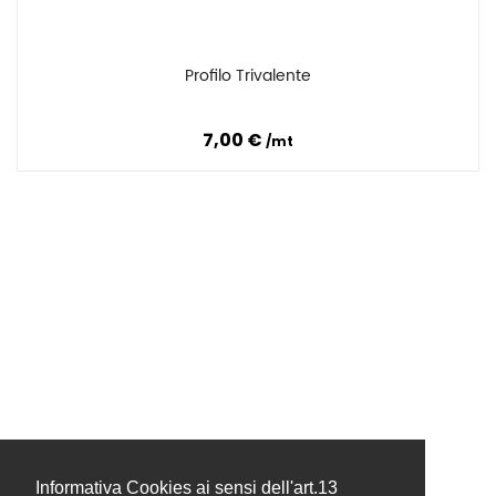
Profilo Trivalente
Confronta
7,00 €
mt
Informativa Cookies ai sensi dell'art.13