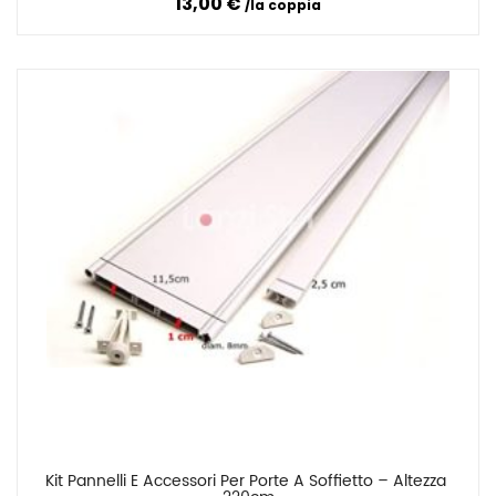
13,00 €
la coppia
Kit Pannelli E Accessori Per Porte A Soffietto – Altezza 
Confronta