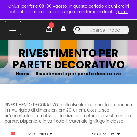
Chiusi per ferie 08-30 Agosto. In questo periodo alcuni ordini
potrebbero non essere consegnati nei tempi indicati.
Ignora
C
0
Products
a
search
t
e
g
RIVESTIMENTO PER
o
r
PARETE DECORATIVO
i
e
Home
Rivestimento per parete decorativo
s
RIVESTIMENTO DECORATIVO multi alveolari composto da pannelli
in PVC rigido di dimensioni cm 20 X 1 cm. Costituisce
un’eccellente alternativa ai tradizionali metodi di rivestimento a
parete. Disponibile in vari colori. Materiale ignifugo in classe 1.
PREDEFINITO
MOSTRA
12