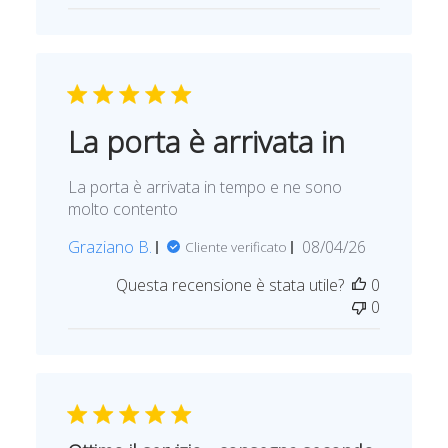
e
d
i
p
u
b
b
La porta è arrivata in
l
i
La porta è arrivata in tempo e ne sono
c
molto contento
a
z
D
Graziano B.
08/04/26
Cliente verificato
i
a
o
Questa recensione è stata utile?
0
t
n
0
a
e
d
i
p
u
b
b