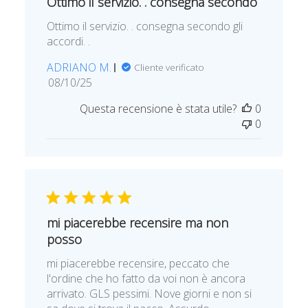
Ottimo il servizio. . consegna secondo
l
Ottimo il servizio. . consegna secondo gli
i
accordi. .
c
a
ADRIANO M.
Cliente verificato
z
D
08/10/25
i
a
o
Questa recensione è stata utile?
0
t
n
0
a
e
d
i
p
u
b
b
mi piacerebbe recensire ma non
l
posso
i
mi piacerebbe recensire, peccato che
c
l'ordine che ho fatto da voi non è ancora
a
arrivato. GLS pessimi. Nove giorni e non si
z