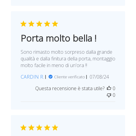
i
p
u
b
b
Porta molto bella !
l
i
Sono rimasto molto sorpreso dalla grande
c
qualità e dalla finitura della porta, montaggio
a
molto facile in meno di un'ora !!
z
i
D
CARDIN R.
07/08/24
Cliente verificato
o
a
n
Questa recensione è stata utile?
0
t
e
0
a
d
i
p
u
b