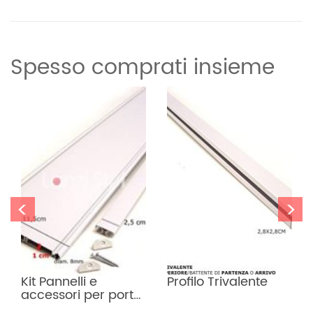
Informazioni aggiuntive
Peso
Spesso comprati insieme
11 kg
<
>
Kit Pannelli e 
Profilo Trivalente
accessori per porte 
a Soffietto – Altezza 