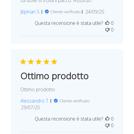
sa dove si trova il pacco. Assurdo.
i
o
D
Jitpinan S.
24/09/25
Cliente verificato
n
a
e
Questa recensione è stata utile?
0
t
0
a
d
i
p
u
b
b
Ottimo prodotto
l
i
Ottimo prodotto
c
a
Alessandro T.
Cliente verificato
z
D
29/07/25
i
a
o
Questa recensione è stata utile?
0
t
n
0
a
e
d