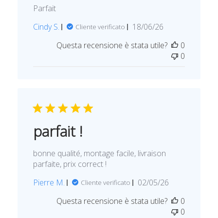
Parfait
D
Cindy S.
18/06/26
Cliente verificato
a
Questa recensione è stata utile?
0
t
0
a
d
i
p
u
b
b
parfait !
l
i
bonne qualité, montage facile, livraison
c
parfaite, prix correct !
a
z
D
Pierre M.
02/05/26
Cliente verificato
i
a
o
Questa recensione è stata utile?
0
t
n
0
a