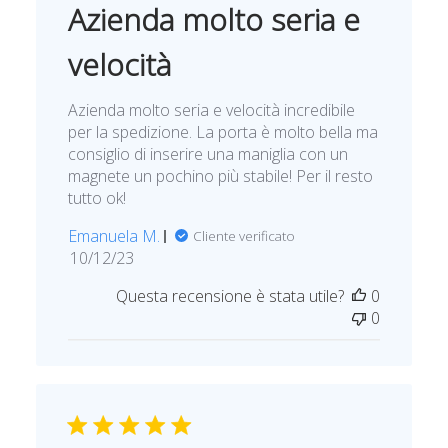
b
Azienda molto seria e
l
i
velocità
c
a
Azienda molto seria e velocità incredibile
z
per la spedizione. La porta è molto bella ma
i
consiglio di inserire una maniglia con un
o
magnete un pochino più stabile! Per il resto
n
tutto ok!
e
Emanuela M.
Cliente verificato
D
10/12/23
a
Questa recensione è stata utile?
0
t
0
a
d
i
p
u
b