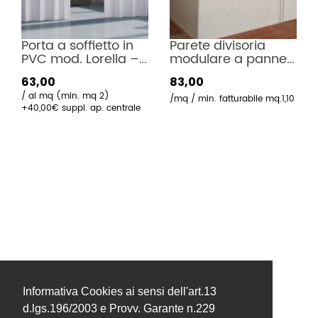
Porta a soffietto in 
Parete divisoria 
PVC mod. Lorella – 
modulare a pannelli 
Apertura Centrale
multipli in pvc 
63,00
83,00
Classe 1 per 
al mq (min. mq 2)
separazione 
mq / min. fatturabile mq.1,10
+40,00€ suppl. ap. centrale
ambienti, completa 
di profilo  a “C” 
calcolato sul 
perimetro della 
metratura 
selezionata.
Informativa Cookies ai sensi dell'art.13
d.lgs.196/2003 e Provv. Garante n.229