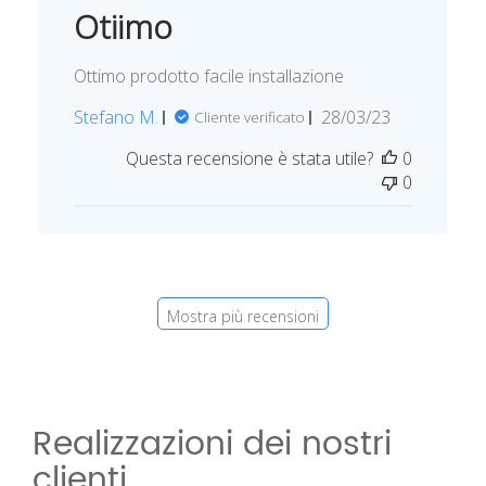
b
Otiimo
l
i
Ottimo prodotto facile installazione
c
a
D
Stefano M.
28/03/23
Cliente verificato
z
a
i
Questa recensione è stata utile?
0
t
o
0
a
n
d
e
i
p
u
b
Mostra più recensioni
b
l
i
c
a
Realizzazioni dei nostri
z
clienti
i