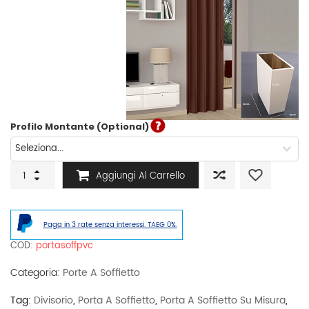
Profilo Montante (Optional)
Porta
Aggiungi Al Carrello
a
soffietto
in
PVC
Paga in 3 rate senza interessi. TAEG 0%.
mod.
Lorella
COD:
portasoffpvc
quantità
Categoria:
Porte A Soffietto
Tag:
Divisorio
,
Porta A Soffietto
,
Porta A Soffietto Su Misura
,