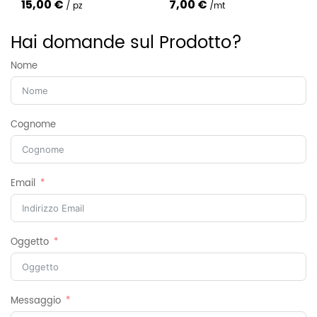
15,00 €
7,00 €
220cm
pz
mt
Hai domande sul Prodotto?
Nome
Cognome
Email
Oggetto
Messaggio