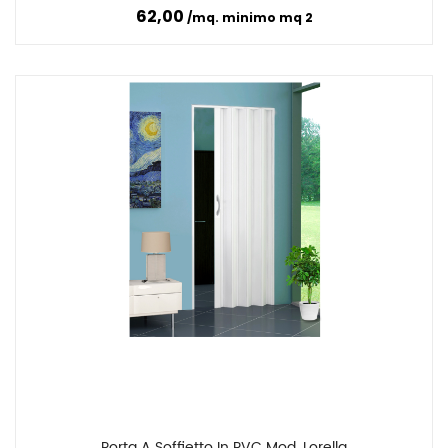
Di Viteria Ed Istruzioni Di Montaggio
62,00
mq. minimo mq 2
Porta A Soffietto In PVC Mod. Lorella