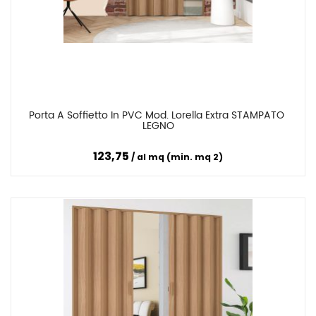
Porta A Soffietto In PVC Mod. Lorella Extra STAMPATO 
Confronta
LEGNO
123,75
al mq (min. mq 2)