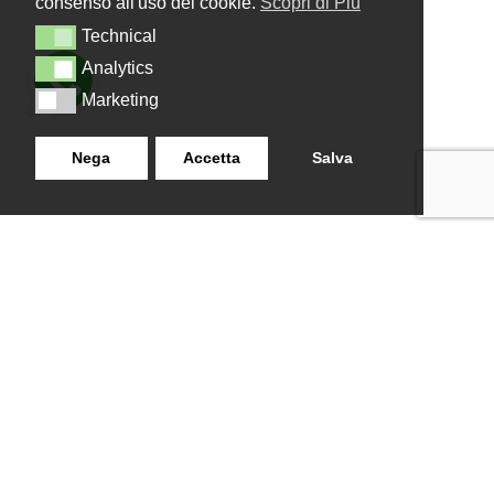
consenso all'uso dei cookie.
Scopri di Più
Technical
Technical
Analytics
Analytics
Marketing
Marketing
Nega
Accetta
Salva
LANZISTIL TENDE E TENDE
NAVIGAZIONE
SRLS
Home
Strada Tuscanese Km 3,300
Chi Siamo
- 75C,
Shop
Contatti
01100
,
Viterbo (VT)