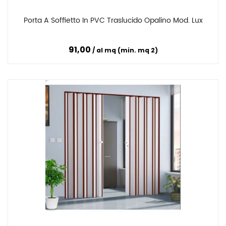
Porta A Soffietto In PVC Traslucido Opalino Mod. Lux
Confronta
91,00
al mq (min. mq 2)