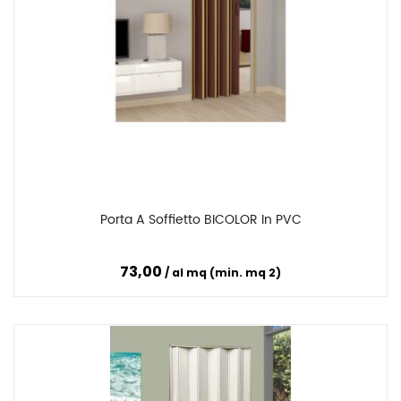
Porta A Soffietto BICOLOR In PVC
Confronta
73,00
al mq (min. mq 2)