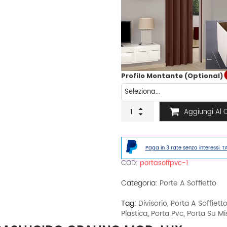
Profilo Montante (Optional)
Porta
Aggiungi Al C
a
soffietto
in
PVC
Paga in 3 rate senza interessi. T
traslucido
opalino
COD:
portasoffpvc-1
mod.
Lux
Categoria:
Porte A Soffietto
quantità
Tag:
Divisorio
,
Porta A Soffiett
Plastica
,
Porta Pvc
,
Porta Su Mi