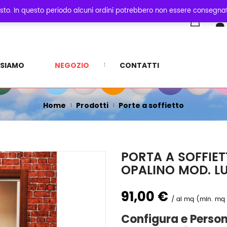
sto. In questo periodo alcuni ordini potrebbero non essere consegnati
0
SHOP
 SIAMO
NEGOZIO
CONTATTI
Home
Prodotti
Porte a soffietto
PORTA A SOFFIET
OPALINO MOD. L
91,00 €
al mq (min. mq
Configura e Person