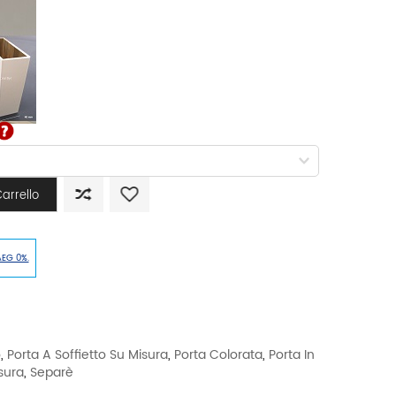
arrello
AEG 0%.
o
,
Porta A Soffietto Su Misura
,
Porta Colorata
,
Porta In
sura
,
Separè