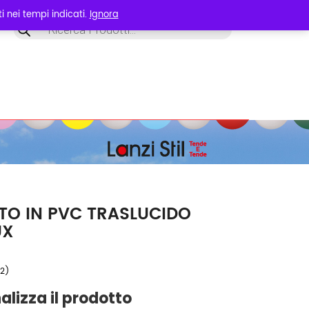
 nei tempi indicati.
Ignora
Products
search
TO IN PVC TRASLUCIDO
UX
 2)
alizza il prodotto