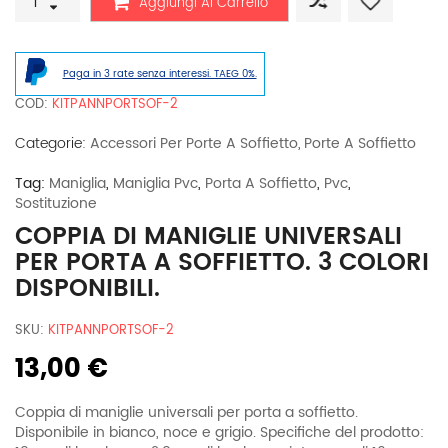
Aggiungi Al Carrello
di
maniglie
universali
per
Paga in 3 rate senza interessi. TAEG 0%.
porta
a
COD:
KITPANNPORTSOF-2
soffietto.
3
Categorie:
Accessori Per Porte A Soffietto
,
Porte A Soffietto
colori
disponibili.
Tag:
Maniglia
,
Maniglia Pvc
,
Porta A Soffietto
,
Pvc
,
quantità
Sostituzione
COPPIA DI MANIGLIE UNIVERSALI
PER PORTA A SOFFIETTO. 3 COLORI
DISPONIBILI.
SKU:
KITPANNPORTSOF-2
13,00 €
Coppia di maniglie universali per porta a soffietto.
Disponibile in bianco, noce e grigio. Specifiche del prodotto: