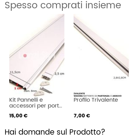
Spesso comprati insieme
10 kg
Kit Pannelli e 
Profilo Trivalente
accessori per porte 
a Soffietto – Altezza 
15,00 €
7,00 €
220cm
Hai domande sul Prodotto?