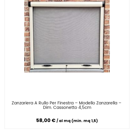
Zanzariera A Rullo Per Finestra – Modello Zanzarella – 
Confronta
Dim. Cassonetto 4,5cm
58,00 €
al mq (min. mq 1,5)