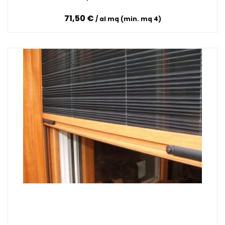
71,50 €
al mq (min. mq 4)