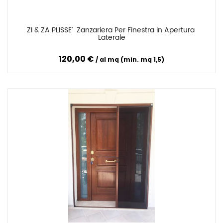
ZI & ZA PLISSE’  Zanzariera Per Finestra In Apertura 
Confronta
Laterale
120,00 €
al mq (min. mq 1,5)