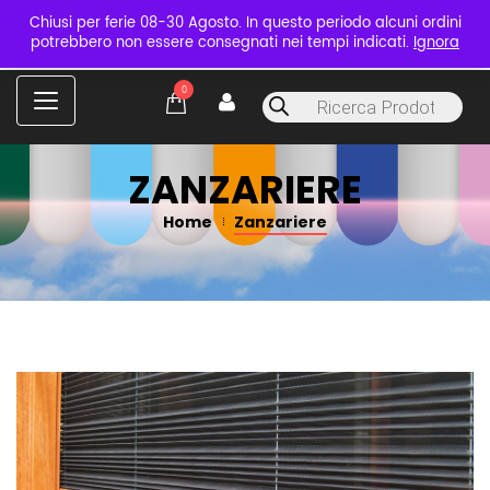
Chiusi per ferie 08-30 Agosto. In questo periodo alcuni ordini
potrebbero non essere consegnati nei tempi indicati.
Ignora
C
0
Products
a
search
t
e
g
ZANZARIERE
o
r
Home
Zanzariere
i
e
s