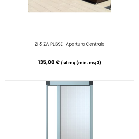
ZI & ZA PLISSE’  Apertura Centrale
Confronta
135,00 €
al mq (min. mq 3)