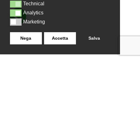
Technical
Technical
Analytics
Analytics
Marketing
Marketing
Nega
Accetta
Salva
LANZISTIL TENDE E TENDE
NAVIGAZIONE
SRLS
Home
Strada Tuscanese Km 3,300
Chi Siamo
- 75C,
Shop
Contatti
01100
,
Viterbo (VT)
info@lanzistiltende.it