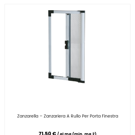
Zanzarella – Zanzariera A Rullo Per Porta Finestra
Confronta
71,50 €
al mq (min. mq 2)