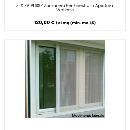
ZI & ZA PLISSE’ Zanzariera Per Finestra In Apertura 
Confronta
Verticale
120,00 €
al mq (min. mq 1,5)