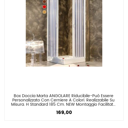
Box Doccia Marta ANGOLARE Riducibile-Può Essere 
Confronta
Personalizzato Con Cerniere A Colori. Realizzabile Su 
Misura. H Standard 185 Cm. NEW Montaggio Facilitato 
Senza FORARE O Con Viti.
169,00