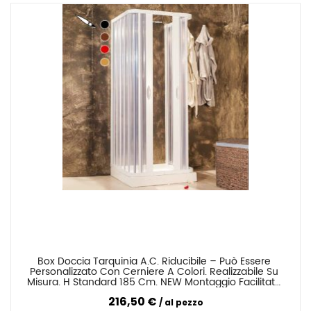
Box Doccia Tarquinia A.C. Riducibile – Può Essere 
Confronta
Personalizzato Con Cerniere A Colori. Realizzabile Su 
Misura. H Standard 185 Cm. NEW Montaggio Facilitato 
Senza FORARE O Con Viti
216,50 €
al pezzo