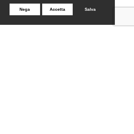
Nega
Accetta
Salva
LANZISTIL TENDE E TENDE
NAVIGAZIONE
SRLS
Home
Strada Tuscanese Km 3,300
Chi Siamo
- 75C,
Shop
Contatti
01100
,
Viterbo (VT)
info@lanzistiltende.it
+ 39 0761/352423
+ 39 392 060 7579