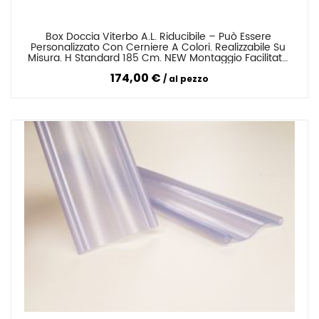
Box Doccia Viterbo A.L. Riducibile – Può Essere 
Confronta
Personalizzato Con Cerniere A Colori. Realizzabile Su 
Misura. H Standard 185 Cm. NEW Montaggio Facilitato 
Senza Forare O Con Viti
174,00 €
al pezzo