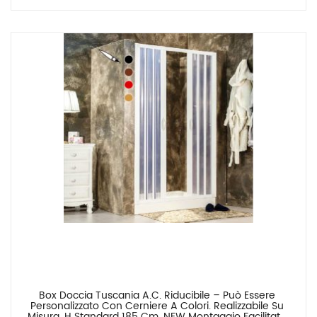
Box Doccia Tuscania A.C. Riducibile – Può Essere 
Confronta
Personalizzato Con Cerniere A Colori. Realizzabile Su 
Misura. H Standard 185 Cm. NEW Montaggio Facilitato 