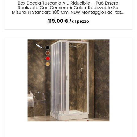
Box Doccia Tuscania A.L. Riducibile – Può Essere 
Confronta
Realizzato Con Cerniere A Colori. Realizzabile Su 
Misura. H Standard 185 Cm. NEW Montaggio Facilitato 
Senza Forare O Con Viti
119,00 €
al pezzo