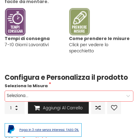
facile da montare.
Tempi di consegna
Come prendere le misure
7-10 Giorni Lavorativi
Click per vedere lo
specchietto
Configura e Personalizza il prodotto
Seleziona la Misura
Box
Aggiungi Al Carrello
doccia
bianco
-
pannello
Paga in 3 rate senza interessi. TAEG 0%.
opaco
e