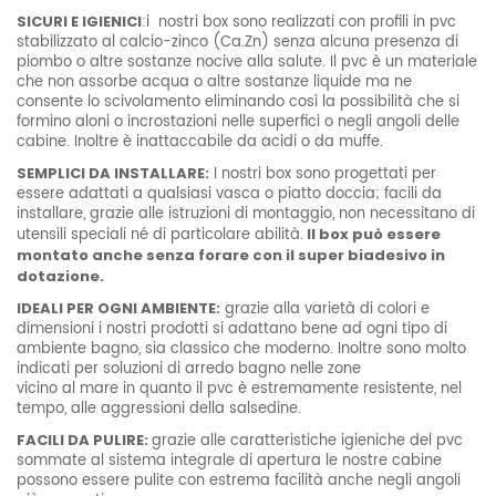
SICURI E IGIENICI
:i nostri box sono realizzati con profili in pvc
stabilizzato al calcio-zinco (Ca.Zn) senza alcuna presenza di
piombo o altre sostanze nocive alla salute. Il pvc è un materiale
che non assorbe acqua o altre sostanze liquide ma ne
consente lo scivolamento eliminando così la possibilità che si
formino aloni o incrostazioni nelle superfici o negli angoli delle
cabine. Inoltre è inattaccabile da acidi o da muffe.
SEMPLICI DA INSTALLARE:
I nostri box sono progettati per
essere adattati a qualsiasi vasca o piatto doccia; facili da
installare, grazie alle istruzioni di montaggio, non necessitano di
utensili speciali né di particolare abilità.
Il box può essere
montato anche senza forare con il super biadesivo in
dotazione.
IDEALI PER OGNI AMBIENTE:
grazie alla varietà di colori e
dimensioni i nostri prodotti si adattano bene ad ogni tipo di
ambiente bagno, sia classico che moderno. Inoltre sono molto
indicati per soluzioni di arredo bagno nelle zone
vicino al mare in quanto il pvc è estremamente resistente, nel
tempo, alle aggressioni della salsedine.
FACILI DA PULIRE:
grazie alle caratteristiche igieniche del pvc
sommate al sistema integrale di apertura le nostre cabine
possono essere pulite con estrema facilità anche negli angoli