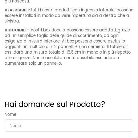
più nascosti.
REVERSIBILI:
tutti i nostri prodotti, con ingresso laterale, possono
essere installati in modo da vere l’apertura sia a destra che a
sinistra.
RIDUCIBILI:
i nostri box doccia possono essere adattati, grazie
ad un semplice taglio delle guide di scorrimento, ad ogni
esigenza di misura inferiore. Al box possono essere esclusi o
aggiunti un multiplo di n.2 pannelli + una cerniera. Il totale di
essi darà una misura totale di 15,6 cm in meno o in più rispetto
alle esigenze. Non è assolutamente possibile escludere o
aumentare solo un pannello.
Informazioni aggiuntive
Peso
11 kg
Hai domande sul Prodotto?
Nome