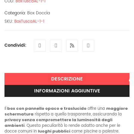
COD:
BoxTuscaAL-1-1
traslucido
mm
Categoria:
Box Doccia
2
Realizzabile
SKU:
BoxTuscaAL-1-1
su
misura.
H
Standard
Condividi:
185
cm.
NEW
Montaggio
facilitato
senza
DESCRIZIONE
forare
o
INFORMAZIONI AGGIUNTIVE
con
viti
quantità
Il
box con pannello opaco e traslucido
offre una
maggiore
schermatura
rispetto a quello trasparente, assicurando la
privacy senza compromettere la luminosità degli
ambienti
. Questa peculiarità lo rende adatto anche per le
docce comuni in
luoghi pubblici
come piscine o palestre.