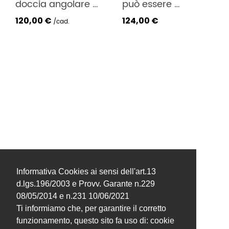
doccia angolare 
può essere 
cm L 43 X 43 X 48 H
realizzato con 
120,00 €
124,00 €
cerniere a colori. 
cad.
Realizzabile su 
misura. H Standard 
185 cm. NEW 
Montaggio facilitato 
senza forare o con 
viti
Informativa Cookies ai sensi dell'art.13
d.lgs.196/2003 e Provv. Garante n.229
08/05/2014 e n.231 10/06/2021
Ti informiamo che, per garantire il corretto
funzionamento, questo sito fa uso di: cookie