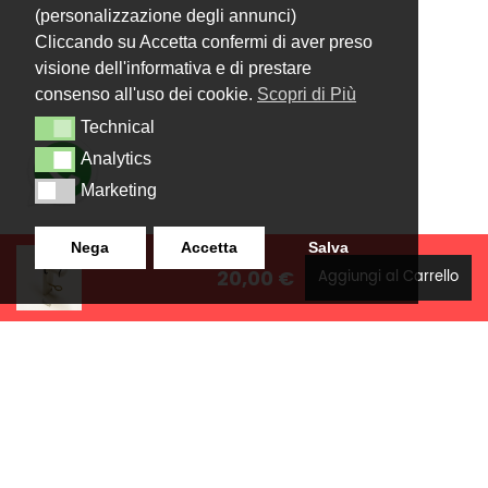
(personalizzazione degli annunci)
Cliccando su Accetta confermi di aver preso
visione dell'informativa e di prestare
consenso all'uso dei cookie.
Scopri di Più
Technical
Technical
Analytics
Analytics
Marketing
Marketing
Nega
Accetta
Salva
20,00 €
Aggiungi al Carrello
LANZISTIL TENDE E TENDE
NAVIGAZIONE
SRLS
Home
Strada Tuscanese Km 3,300
Chi Siamo
- 75C,
Shop