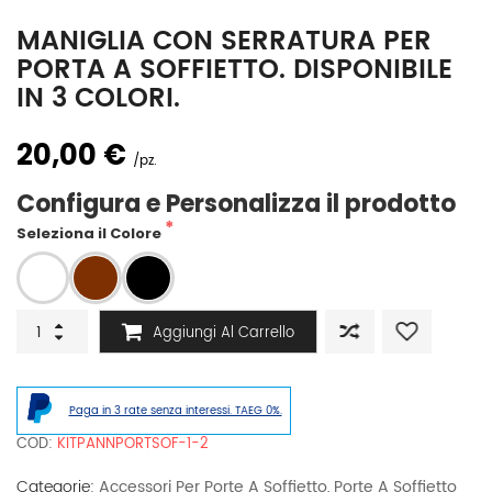
MANIGLIA CON SERRATURA PER
PORTA A SOFFIETTO. DISPONIBILE
IN 3 COLORI.
20,00 €
pz.
Configura e Personalizza il prodotto
Seleziona il Colore
Maniglia
Aggiungi Al Carrello
con
serratura
per
porta
Paga in 3 rate senza interessi. TAEG 0%.
a
soffietto.
COD:
KITPANNPORTSOF-1-2
Disponibile
in
Categorie:
Accessori Per Porte A Soffietto
,
Porte A Soffietto