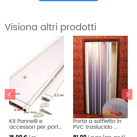
Visiona altri prodotti
<
>
Kit Pannelli e 
Porta a soffietto in 
accessori per porte 
PVC traslucido 
a Soffietto – Altezza 
opalino mod. Lux
15,00 €
91,00