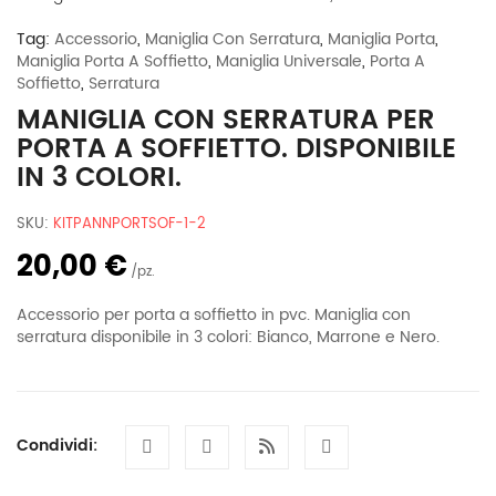
3
colori.
Tag:
Accessorio
,
Maniglia Con Serratura
,
Maniglia Porta
,
quantità
Maniglia Porta A Soffietto
,
Maniglia Universale
,
Porta A
Soffietto
,
Serratura
MANIGLIA CON SERRATURA PER
PORTA A SOFFIETTO. DISPONIBILE
IN 3 COLORI.
SKU:
KITPANNPORTSOF-1-2
20,00 €
pz.
Accessorio per porta a soffietto in pvc. Maniglia con
serratura disponibile in 3 colori: Bianco, Marrone e Nero.
Condividi: