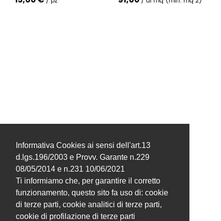
220cm
pz
al mq (min. mq 2)
Informativa Cookies ai sensi dell'art.13
d.lgs.196/2003 e Provv. Garante n.229
08/05/2014 e n.231 10/06/2021
Ti informiamo che, per garantire il corretto
funzionamento, questo sito fa uso di: cookie
di terze parti, cookie analitici di terze parti,
cookie di profilazione di terze parti