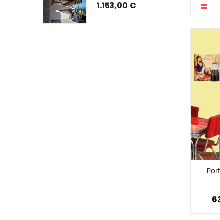
ATO) CON 
ISTRUZIONI DI 
1.153,00 €
TO E GUIDE
MONTAGGIO
Port
6