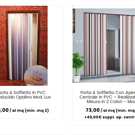
orta A Soffietto In PVC 
Porta A Soffietto Con Aper
Confronta
Confronta
aslucido Opalino Mod. Lux
Centrale In PVC – Realizzat
Misura In 2 Colori – Mod
BICOLOR
1,00
73,00
al mq (min. mq 2)
al mq (min. mq
+40,00€ suppl. ap. centr