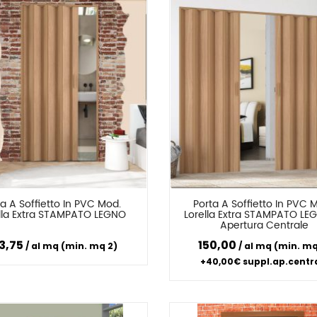
a A Soffietto In PVC Mod. 
Porta A Soffietto In PVC M
Confronta
Confronta
lla Extra STAMPATO LEGNO
Lorella Extra STAMPATO LEG
Apertura Centrale
3,75
150,00
al mq (min. mq 2)
al mq (min. mq
+40,00€ suppl.ap.centr