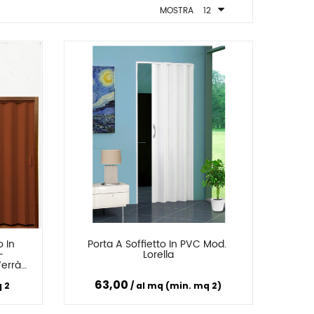
MOSTRA
12
 In 
Porta A Soffietto In PVC Mod. 
Confronta
 
Lorella
errà 
a La 
63,00
lori, 
 2
al mq (min. mq 2)
ni Di 