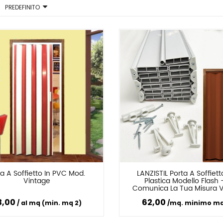
MICROFORATO) CON 
ISTRUZIONI DI 
188,00
1.153,00 €
PREDEFINITO
CASSONETTO E GUIDE
MONTAGGIO
a A Soffietto In PVC Mod. 
LANZISTIL Porta A Soffietto
Confronta
Confronta
Vintage
Plastica Modello Flash –
Comunica La Tua Misura V
Da Noi Tagliata – Assembl
3,00
62,00
Tua Porta In 10 Minuti – 9 Co
al mq (min. mq 2)
mq. minimo mq
Fornita Di Viteria Ed Istruzio
Montaggio