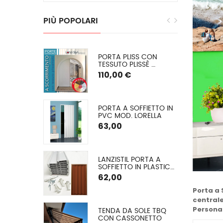
PIÙ
POPOLARI
EGRA: 
PORTA PLISS CON 
E INVERNALE 
TESSUTO PLISSÈ 
 O (PVC 
SEMIOSCURANTE 
110,00 €
) SU 
(OSCURAMENTO DEL 
50/60%) SPESSORE 2,2 
CM
E CON 
PORTA A SOFFIETTO IN 
 ALLUMINIO A 
PVC MOD. LORELLA
O ARGANO
€
63,00
GLIA EXTRA 
LANZISTIL PORTA A 
A Ø 42 MM
SOFFIETTO IN PLASTICA 
MODELLO FLASH – 
62,00
COMUNICA LA TUA 
MISURA VERRÀ DA NOI 
Porta a 
TAGLIATA – ASSEMBLA 
centrale
LA TUA PORTA IN 10 
Personal
A A VETRO 
TENDA DA SOLE TBQ 
MINUTI – 9 COLORI, 
 (TESSUTO 
CON CASSONETTO
FORNITA DI VITERIA ED 