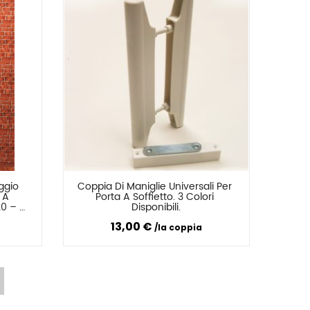
gio 
Coppia Di Maniglie Universali Per 
Confronta
A 
Porta A Soffietto. 3 Colori 
0 – 
Disponibili.
a E 
13,00 €
go
la coppia