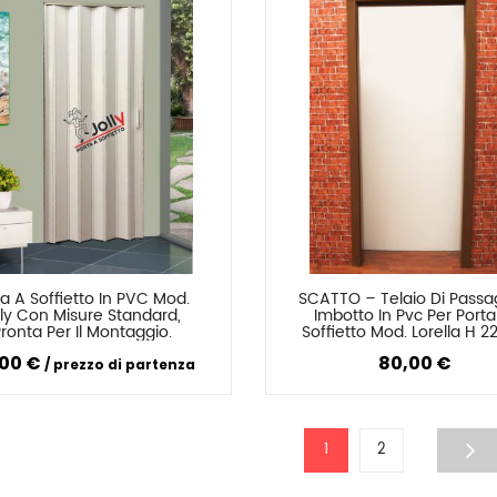
a A Soffietto In PVC Mod. 
SCATTO – Telaio Di Passag
Confronta
Confronta
lly Con Misure Standard, 
Imbotto In Pvc Per Porta 
ronta Per Il Montaggio.
Soffietto Mod. Lorella H 22
Completo Di Mostre, Viteri
,00 €
80,00 €
Tasselli. Classe 1 Ignifu
prezzo di partenza
1
2