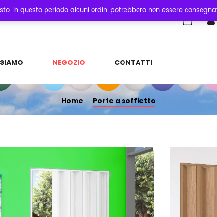
sto. In questo periodo alcuni ordini potrebbero non essere consegnati
0
PORTE A SOFFIETTO
 SIAMO
NEGOZIO
CONTATTI
Home
Porte a soffietto