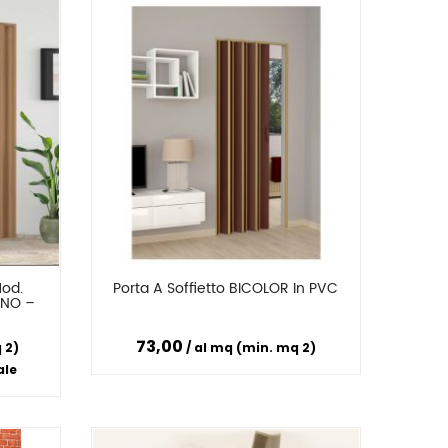
od. 
Porta A Soffietto BICOLOR In PVC
Confronta
NO – 
73,00
 2)
al mq (min. mq 2)
ale