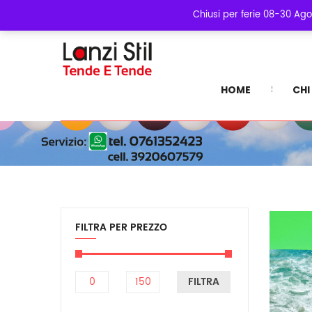
Chiusi per ferie 08-30 Ago
HOME
CHI
FILTRA PER PREZZO
FILTRA
Prezzo
Prezzo
Min
Max