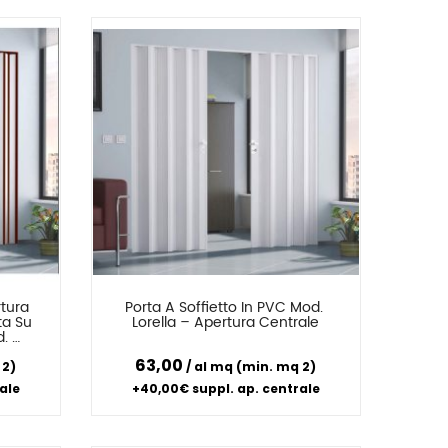
tura 
Porta A Soffietto In PVC Mod. 
Confronta
a Su 
Lorella – Apertura Centrale
. 
63,00
 2)
al mq (min. mq 2)
ale
+40,00€ suppl. ap. centrale