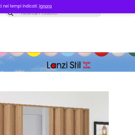
 nei tempi indicati.
Ignora
Products
search