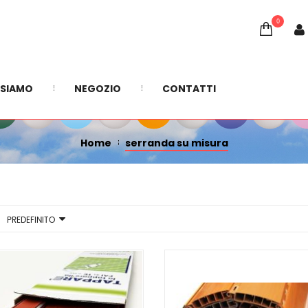
0
SERRANDA SU MISURA
 SIAMO
NEGOZIO
CONTATTI
Home
serranda su misura
PREDEFINITO