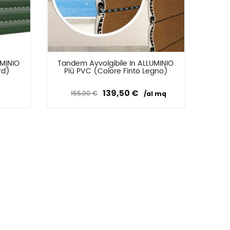
MINIO 
Tandem Avvolgibile In ALLUMINIO 
Confronta
rd)
Più PVC (Colore Finto Legno)
Il
Il
139,50
€
155,00
€
al mq
prezzo
prezzo
originale
attuale
era:
è:
155,00 €.
139,50 €.