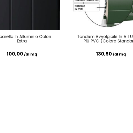
arella In Alluminio Colori 
Tandem Avvolgibile In ALLU
Confronta
Confronta
Extra
Più PVC (Colore Standa
100,00
130,50
al mq
al mq