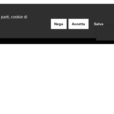
 parti, cookie di
Nega
Accetta
Salva
INFORMAZIONI LEGALI
Termini E Condizioni
Privacy Policy
Cookie Policy
Richiesta Di Recesso
1.900 i.v.