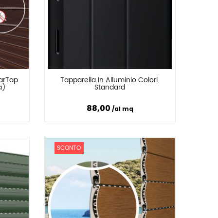
arTap 
Tapparella In Alluminio Colori 
Confronta
a)
Standard
88,00
al mq
SCONTO