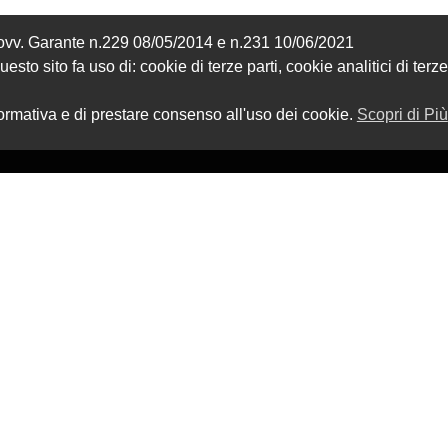
Provv. Garante n.229 08/05/2014 e n.231 10/06/2021
sto sito fa uso di: cookie di terze parti, cookie analitici di terze
formativa e di prestare consenso all'uso dei cookie.
Scopri di Più
ZIONE
SHOP
Carrello
amo
Checkout
Il Mio Account
i
one siti web ITALA
|| P.Iva 02412200566 || REA: VT – 203217 || Cap.Sociale: €