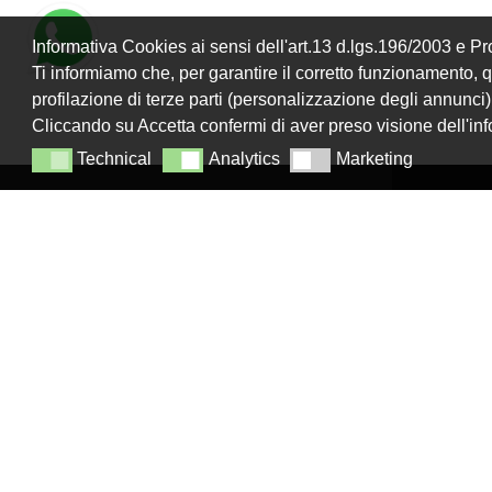
Informativa Cookies ai sensi dell'art.13 d.lgs.196/2003 e 
Ti informiamo che, per garantire il corretto funzionamento, que
profilazione di terze parti (personalizzazione degli annunci)
Cliccando su Accetta confermi di aver preso visione dell'in
Technical
Analytics
Marketing
Technical
Analytics
Marketing
LANZISTIL TENDE E TENDE SRLS
NAVIGA
Home
Strada Tuscanese Km 3,300 - 75C,
Chi Si
01100
,
Viterbo (VT)
Shop
info@lanzistiltende.it
Contatt
+ 39 0761/352423
+ 39 392 060 7579
Realizzazi