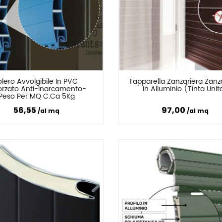
MICROFORATO) CON 
ISTRUZIONI DI 
188,00
1.153,00 €
CASSONETTO E GUIDE
MONTAGGIO
olero Avvolgibile In PVC 
Tapparella Zanzariera Zanz
Confronta
Confronta
orzato Anti-Inarcamento- 
In Alluminio (Tinta Unit
Peso Per MQ C.ca 5Kg
56,55
97,00
al mq
al mq