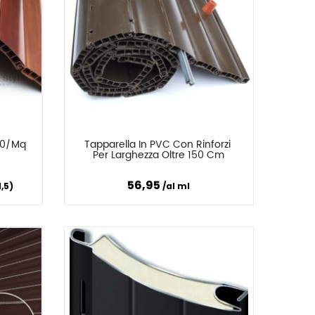
500/mq
Tapparella In PVC Con Rinforzi 
Confronta
Per Larghezza Oltre 150 Cm
56,95
,5)
al ml