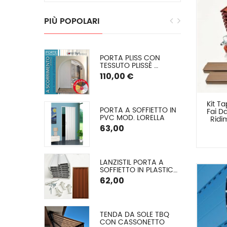
PIÙ
POPOLARI
EGRA: 
PORTA PLISS CON 
E INVERNALE 
TESSUTO PLISSÈ 
 O (PVC 
SEMIOSCURANTE 
110,00 €
) SU 
(OSCURAMENTO DEL 
50/60%) SPESSORE 2,2 
CM
Kit Ta
E CON 
PORTA A SOFFIETTO IN 
Fai Da
 ALLUMINIO A 
PVC MOD. LORELLA
Ridim
O ARGANO
Mis
€
63,00
GLIA EXTRA 
LANZISTIL PORTA A 
A Ø 42 MM
SOFFIETTO IN PLASTICA 
MODELLO FLASH – 
62,00
COMUNICA LA TUA 
MISURA VERRÀ DA NOI 
TAGLIATA – ASSEMBLA 
LA TUA PORTA IN 10 
A A VETRO 
TENDA DA SOLE TBQ 
MINUTI – 9 COLORI, 
 (TESSUTO 
CON CASSONETTO
FORNITA DI VITERIA ED 