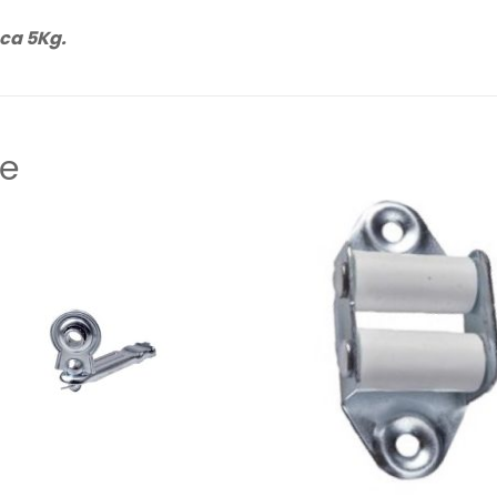
.ca 5Kg.
me