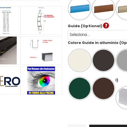
Guide (Optional)
Colore Guide in alluminio (Op
l)
Solero