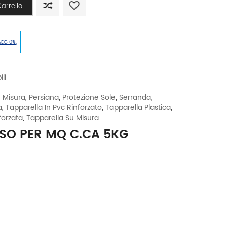
arrello
AEG 0%.
li
u Misura
,
Persiana
,
Protezione Sole
,
Serranda
,
a
,
Tapparella In Pvc Rinforzato
,
Tapparella Plastica
,
forzata
,
Tapparella Su Misura
SO PER MQ C.CA 5KG