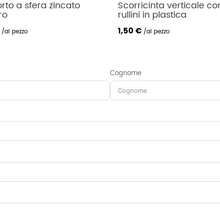
cinta verticale con 2 
Motore radiomatic tipo 
 in plastica
avvolgibili con fine cors
meccanico
170,50 €
al pezzo
al pezzo
Cognome