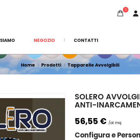
0
SHOP
 SIAMO
NEGOZIO
CONTATTI
Home
Prodotti
Tapparelle Avvolgibili
SOLERO AVVOLGI
ANTI-INARCAMEN
56,55 €
al mq
Configura e Person