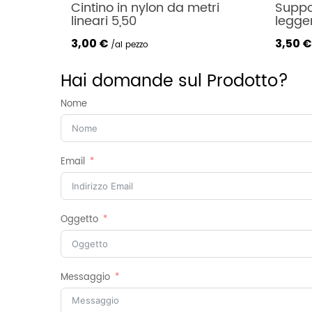
ri 
Supporto a sfera zincato 
Scorri
leggero
rullini
3,50
€
1,50 €
al pezzo
Hai domande sul Prodotto?
Nome
Email
Oggetto
Messaggio