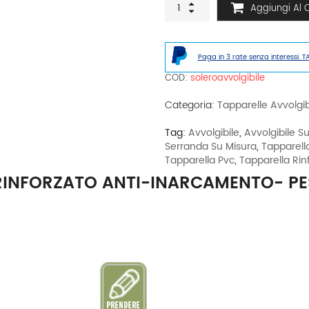
Aggiungi Al C
avvolgibile
in
PVC
rinforzato
Paga in 3 rate senza interessi. T
anti-
inarcamento-
COD:
soleroavvolgibile
Peso
per
Categoria:
Tapparelle Avvolgibi
MQ
c.ca
Tag:
Avvolgibile
,
Avvolgibile S
5Kg
Serranda Su Misura
,
Tapparell
quantità
Tapparella Pvc
,
Tapparella Rin
 RINFORZATO ANTI-INARCAMENTO- PE