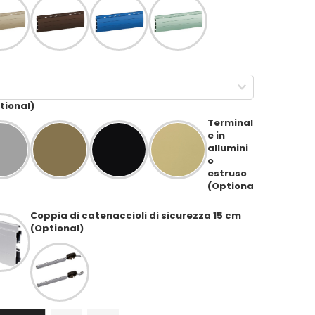
tional)
Terminal
e in
allumini
o
estruso
(Optiona
Coppia di catenaccioli di sicurezza 15 cm
(Optional)