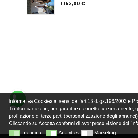
ATO) CON 
ISTRUZIONI DI 
1.153,00 €
TO E GUIDE
MONTAGGIO
Informativa Cookies ai sensi dell'art.13 d.lgs.196/2003 e 
Ti informiamo che, per garantire il corretto funzionamento, que
profilazione di terze parti (personalizzazione degli annunci)
Cliccando su Accetta confermi di aver preso visione dell'in
Technical
Analytics
Marketing
Technical
Analytics
Marketing