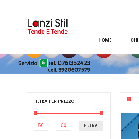
TAP
HOME
CHI
FILTRA PER PREZZO
FILTRA
Prezzo
Prezzo
Min
Max