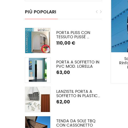
PIÙ
POPOLARI
EGRA: 
PORTA PLISS CON 
E INVERNALE 
TESSUTO PLISSÈ 
 O (PVC 
SEMIOSCURANTE 
110,00 €
) SU 
(OSCURAMENTO DEL 
50/60%) SPESSORE 2,2 
CM
S
E CON 
PORTA A SOFFIETTO IN 
Rinf
 ALLUMINIO A 
PVC MOD. LORELLA
O ARGANO
€
63,00
GLIA EXTRA 
LANZISTIL PORTA A 
A Ø 42 MM
SOFFIETTO IN PLASTICA 
MODELLO FLASH – 
62,00
COMUNICA LA TUA 
MISURA VERRÀ DA NOI 
TAGLIATA – ASSEMBLA 
LA TUA PORTA IN 10 
A A VETRO 
TENDA DA SOLE TBQ 
MINUTI – 9 COLORI, 
 (TESSUTO 
CON CASSONETTO
FORNITA DI VITERIA ED 