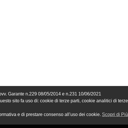
MICROFORATO) CON 
ISTRUZIONI DI 
188,00
1.153,00 €
CASSONETTO E GUIDE
MONTAGGIO
Provv. Garante n.229 08/05/2014 e n.231 10/06/2021
sto sito fa uso di: cookie di terze parti, cookie analitici di terze
formativa e di prestare consenso all'uso dei cookie.
Scopri di Più