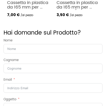
ca 
Cassetta in plastica 
Scorricinta verticale 
da 165 mm per 
con 2 rullini in 
cintino 6/8 metri
plastica
3,50
€
1,50 €
al pezzo
al pezzo
Hai domande sul Prodotto?
Nome
Cognome
Email
Oggetto