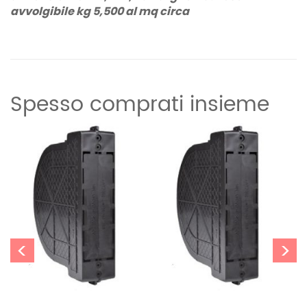
avvolgibile kg 5,500 al mq circa
Informazioni aggiuntive
Peso
Spesso comprati insieme
11 kg
<
>