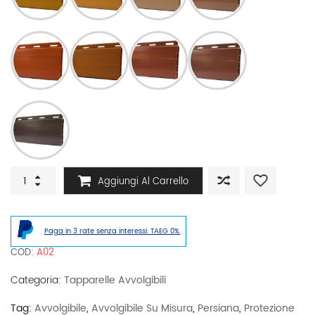
Tapparella
Aggiungi Al Carrello
in
PVC
con
rinforzi
Paga in 3 rate senza interessi. TAEG 0%.
per
larghezza
COD:
A02
oltre
150
Categoria:
Tapparelle Avvolgibili
cm
quantità
Tag:
Avvolgibile
,
Avvolgibile Su Misura
,
Persiana
,
Protezione