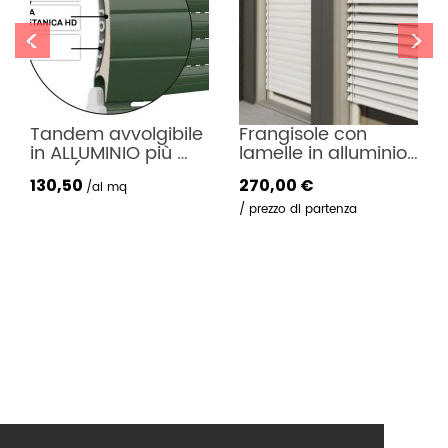
i
<
>
o
n
e
volgibile 
Frangisole con 
PERGOTENDA 
IO più 
lamelle in alluminio 
Pergoelit
re 
a motore o argano
270,00
€
3.371,00
€
)
q
prezzo di partenza
prezzo di partenza