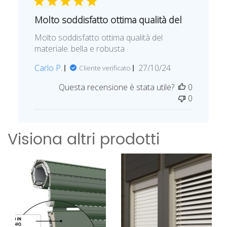
Molto soddisfatto ottima qualità del
Molto soddisfatto ottima qualità del
materiale..bella e robusta
D
Carlo P.
27/10/24
Cliente verificato
a
Questa recensione è stata utile?
0
t
0
a
d
i
Visiona altri prodotti
p
u
b
b
l
i
c
a
z