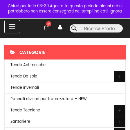
Chiusi per ferie 08-30 Agosto. In questo periodo alcuni ordini
potrebbero non essere consegnati nei tempi indicati.
Ignora
C
0
Products
a
search
t
e
g
o
CATEGORIE
r
i
Tende Antimosche
e
s
Tende Da sole
Tende invernali
Pannelli divisori per tramezzatura – NEW
Tende Tecniche
Zanzariere