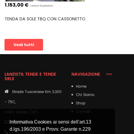
898,00
€
prezzo di partenza
TENDA DA SOLE SUN A BRACCI, CON MOTORE E 
TELECOMANDO AD 1 CANALE INCLUSI
Vedi tutti
LANZISTIL TENDE E TENDE
NAVIGAZIONE
SRLS
Home
Strada Tuscanese Km 3,300
Chi Siamo
- 75C,
Shop
Contatti
01100
,
Viterbo (VT)
Informativa Cookies ai sensi dell'art.13
info@lanzistiltende.it
d.lgs.196/2003 e Provv. Garante n.229
+ 39 0761/352423