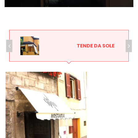
TENDE DA SOLE
62,00
Confronta
mq. minimo mq 2
LANZISTIL PORTA A SOFFIETTO IN PLASTICA MODELLO FLASH –
COMUNICA LA TUA MISURA VERRÀ DA NOI TAGLIATA –
ASSEMBLA LA TUA PORTA IN 10 MINUTI – 9 COLORI, FORNITA
DI VITERIA ED ISTRUZIONI DI MONTAGGIO