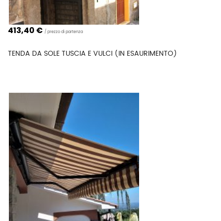
864,00
€
prezzo di partenza
TENDA DA SOLE TBQ
120,00 €
Confronta
cad.
CAMPIONE BOX DOCCIA ANGOLARE CM L 43 X 43 X 48 H