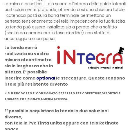
termica e acustica. Il telo scorre all’interno delle guide laterali
particolarmente profonde, offrendo così una chiusura totale.
I catenacci posti sulla barra terminale permettono un
perfetto tensionamento del telo impedendone la fuoriuscita.
La tenda può essere installata sia a parete che a soffitto
(scelta da comunicare in fase d’ordine) con staffe di
ancoraggio a scomparsa.
La tenda verrà
realizzata su vostra
misura al centimetro
sia in larghezza che in
altezza. E’ possibile
inserire come
optional
le steccature. Queste rendono
il telo più resistente al vento
N.B. IL PRODOTTO E’ CONSIGLIATO E TESTATO PER COPERTURE DI PORTICI E
TERRAZZI POSIZIONATI A MEDIA ALTEZZA.
E’ possibile acquistare la tenda in due soluzioni
diverse,
con telo in Pvc Tinta unita oppure con telo Retinato
opaco.