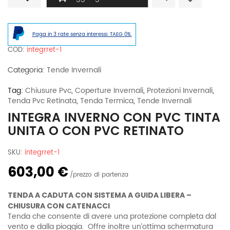
Inverno
con
PVC
Tinta
Paga in 3 rate senza interessi. TAEG 0%.
unita
o
COD:
integrret-1
con
PVC
Categoria:
Tende Invernali
retinato
quantità
Tag:
Chiusure Pvc
,
Coperture Invernali
,
Protezioni Invernali
,
Tenda Pvc Retinata
,
Tenda Termica
,
Tende Invernali
INTEGRA INVERNO CON PVC TINTA
UNITA O CON PVC RETINATO
SKU:
integrret-1
603,00 €
prezzo di partenza
TENDA A CADUTA CON SISTEMA A GUIDA LIBERA –
CHIUSURA CON CATENACCI
Tenda che consente di avere una protezione completa dal
vento e dalla pioggia. Offre inoltre un’ottima schermatura