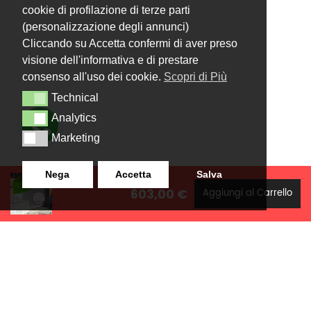
cookie di profilazione di terze parti
(personalizzazione degli annunci)
Cliccando su Accetta confermi di aver preso
visione dell'informativa e di prestare
consenso all'uso dei cookie.
Scopri di Più
Technical
Technical
Analytics
Analytics
Marketing
Marketing
Nega
Accetta
Salva
603,00 €
Aggiungi al Carrello
LANZISTIL TENDE E TENDE
NAVIGAZIONE
SRLS
Home
Strada Tuscanese Km 3,300
Chi Siamo