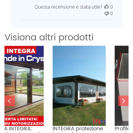
a
Questa recensione è stata utile?
0
t
0
a
d
i
Visiona altri prodotti
p
u
b
b
l
i
c
a
z
i
<
>
o
n
e
INTEGRA protezione 
Profilo di giunzione 