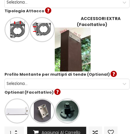
Tipologia Attacco
                    ACCESSORI EXTRA 
(Facoltativo)
Profilo Montante per multipli di tende (Optional)
Optional (Facoltativo)
INTEGRA
Aggiungi Al Carrello