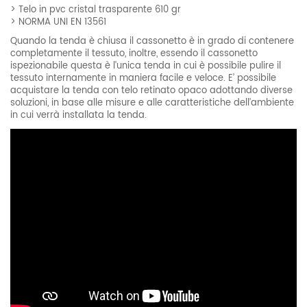
> Telo in pvc cristal trasparente 610 gr
> NORMA UNI EN 13561
Quando la tenda è chiusa il cassonetto è in grado di contenere
completamente il tessuto, inoltre, essendo il cassonetto
ispezionabile questa è l’unica tenda in cui è possibile pulire il
tessuto internamente in maniera facile e veloce. E’ possibile
acquistare la tenda con telo retinato opaco adottando diverse
soluzioni, in base alle misure e alle caratteristiche dell’ambiente
in cui verrà installata la tenda.