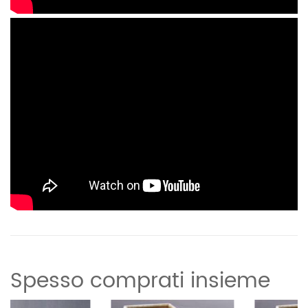
Informazioni aggiuntive
Peso
Spesso comprati insieme
77 kg