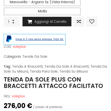
Manovella - Argano Sx (Vista Interna)
Molla
Tenda
Aggiungi Al Carrello
da
sole
PLUS
con
Paga in 3 rate senza interessi. TAEG 0%.
braccetti
attacco
COD:
soleplus
facilitato
quantità
Categoria:
Tende Da Sole
Tag:
Tenda A Braccetti
,
Tenda Da Sole A Braccetti
,
Tenda Da
Sole Su Misura
,
Tenda Para Sole
,
Tenda Su Misura
TENDA DA SOLE PLUS CON
BRACCETTI ATTACCO FACILITATO
SKU:
soleplus
276,00 €
prezzo di partenza