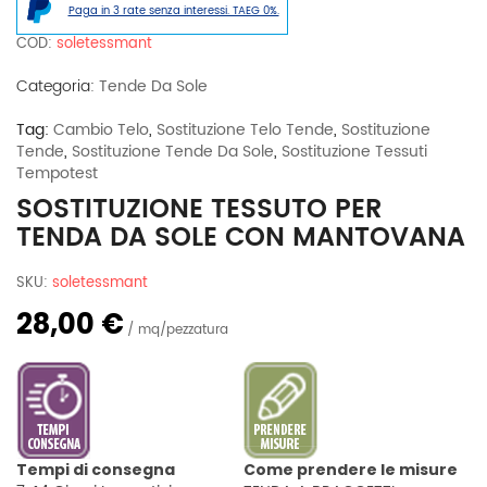
Paga in 3 rate senza interessi. TAEG 0%.
sole
Con
COD:
soletessmant
Mantovana
quantità
Categoria:
Tende Da Sole
Tag:
Cambio Telo
,
Sostituzione Telo Tende
,
Sostituzione
Tende
,
Sostituzione Tende Da Sole
,
Sostituzione Tessuti
Tempotest
SOSTITUZIONE TESSUTO PER
TENDA DA SOLE CON MANTOVANA
SKU:
soletessmant
28,00 €
mq/pezzatura
Tempi di consegna
Come prendere le misure