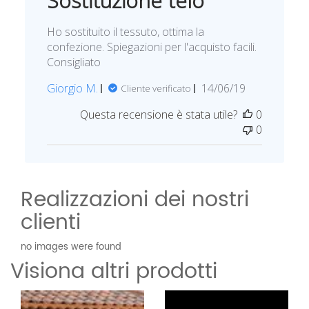
Sostituzione telo
l
i
Ho sostituito il tessuto, ottima la
c
confezione. Spiegazioni per l'acquisto facili.
a
Consigliato
z
i
D
Giorgio M.
14/06/19
Cliente verificato
o
a
n
Questa recensione è stata utile?
0
t
e
0
a
d
i
p
Realizzazioni dei nostri
u
b
clienti
b
l
no images were found
i
Visiona altri prodotti
c
a
z