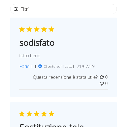
Filtri
sodisfato
tutto bene
D
Farid T.
21/07/19
Cliente verificato
a
Questa recensione è stata utile?
0
t
0
a
d
i
p
u
b
b