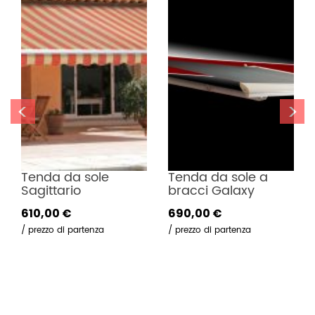
i
o
n
e
<
>
Tenda da sole a 
Tenda da sole TBQ 
bracci Galaxy
con cassonetto
690,00 €
1.153,00 €
prezzo di partenza
prezzo di partenza