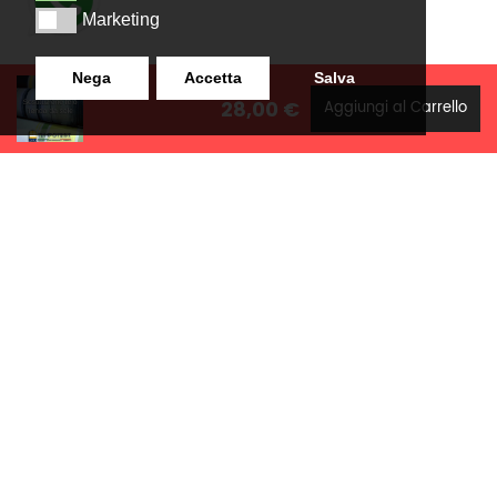
Marketing
Marketing
Nega
Accetta
Salva
28,00 €
Aggiungi al Carrello
LANZISTIL TENDE E TENDE
NAVIGAZIONE
SRLS
Home
Strada Tuscanese Km 3,300
Chi Siamo
- 75C,
Shop
Contatti
01100
,
Viterbo (VT)
info@lanzistiltende.it
+ 39 0761/352423
+ 39 392 060 7579