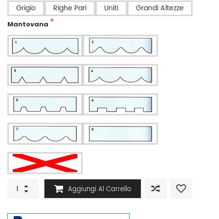
Grigio
Righe Pari
Uniti
Grandi Altezze
Mantovana
Sostituzione
Aggiungi Al Carrello
Tessuto
per
tenda
da