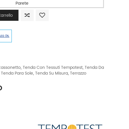
Parete
arrello
AEG 0%.
assonetto
,
Tenda Con Tessuti Tempotest
,
Tenda Da
,
Tenda Para Sole
,
Tenda Su Misura
,
Terrazzo
O