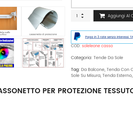
Tenda
Aggiungi Al C
da
sole
Leone
con
Paga in 3 rate senza interessi. T
cassonetto
per
COD:
soleleone casso
protezione
tessuto
Categoria:
Tende Da Sole
quantità
Tag:
Da Balcone
,
Tenda Con C
Sole Su Misura
,
Tenda Esterno
ASSONETTO PER PROTEZIONE TESSUT