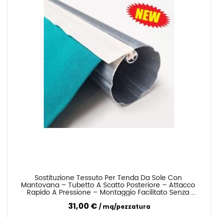
Sostituzione Tessuto Per Tenda Da Sole Con 
Confronta
Mantovana – Tubetto A Scatto Posteriore – Attacco 
Rapido A Pressione – Montaggio Facilitato Senza 
Smontare La Tenda
31,00 €
mq/pezzatura