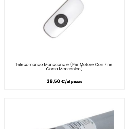
Telecomando Monocanale (per Motore Con Fine 
Confronta
Corsa Meccanico)
39,50
€
al pezzo