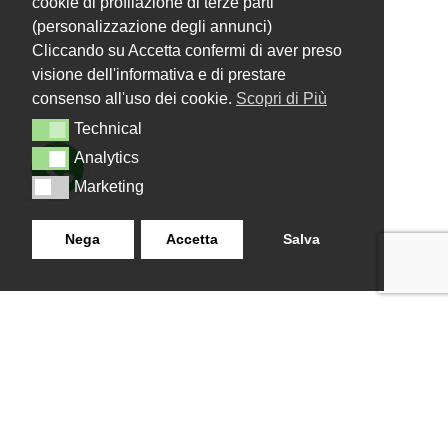
cookie di profilazione di terze parti
(personalizzazione degli annunci)
Cliccando su Accetta confermi di aver preso
visione dell'informativa e di prestare
consenso all'uso dei cookie.
Scopri di Più
Technical
Technical
Analytics
Analytics
Marketing
Marketing
Nega
Accetta
Salva
LANZISTIL TENDE E TENDE
NAVIGAZIONE
SRLS
Home
Strada Tuscanese Km 3,300