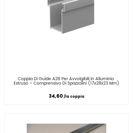
Coppia Di Guide A28 Per Avvolgibili In Alluminio 
Confronta
Estruso – Comprensivo Di Spazzolini (17x28x23 Mm)
34,60
la coppia