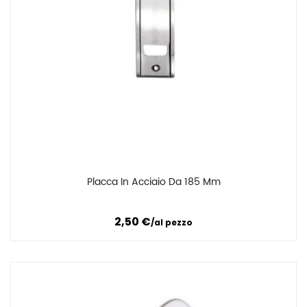
Placca In Acciaio Da 185 Mm
Confronta
2,50
€
al pezzo