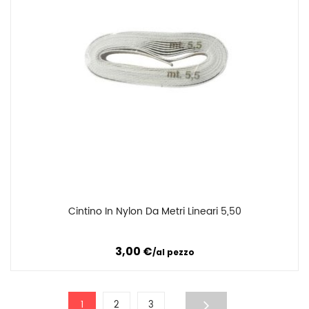
Cintino In Nylon Da Metri Lineari 5,50
Confronta
3,00
€
al pezzo
1
2
3