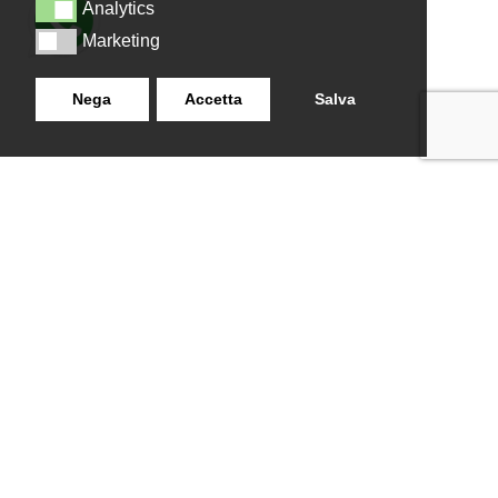
Analytics
Analytics
Marketing
Marketing
Nega
Accetta
Salva
LANZISTIL TENDE E TENDE
NAVIGAZIONE
SRLS
Home
Strada Tuscanese Km 3,300
Chi Siamo
- 75C,
Shop
Contatti
01100
,
Viterbo (VT)
info@lanzistiltende.it
+ 39 0761/352423