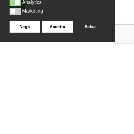
Analytics
Analytics
Marketing
Marketing
Nega
Accetta
Salva
LANZISTIL TENDE E TENDE
NAVIGAZIONE
SRLS
Home
Strada Tuscanese Km 3,300
Chi Siamo
- 75C,
Shop
Contatti
01100
,
Viterbo (VT)
info@lanzistiltende.it
+ 39 0761/352423