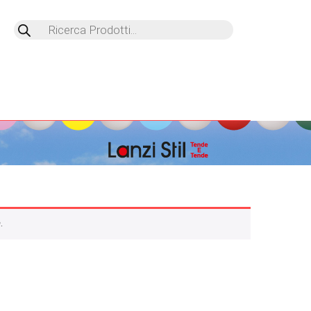
Products
search
.