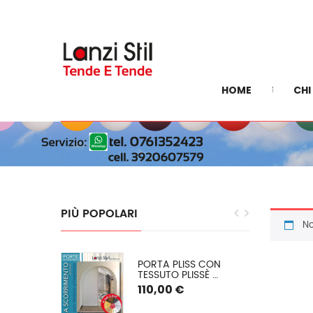
HOME
CHI
PIÙ
POPOLARI
No
EGRA: 
PORTA PLISS CON 
E INVERNALE 
TESSUTO PLISSÈ 
 O (PVC 
SEMIOSCURANTE 
110,00 €
) SU 
(OSCURAMENTO DEL 
50/60%) SPESSORE 2,2 