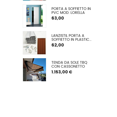
CM
E CON 
PORTA A SOFFIETTO IN 
 ALLUMINIO A 
PVC MOD. LORELLA
O ARGANO
€
63,00
GLIA EXTRA 
LANZISTIL PORTA A 
A Ø 42 MM
SOFFIETTO IN PLASTICA 
MODELLO FLASH – 
62,00
COMUNICA LA TUA 
MISURA VERRÀ DA NOI 
TAGLIATA – ASSEMBLA 
LA TUA PORTA IN 10 
A A VETRO 
TENDA DA SOLE TBQ 
MINUTI – 9 COLORI, 
 (TESSUTO 
CON CASSONETTO
FORNITA DI VITERIA ED 
ATO) CON 
ISTRUZIONI DI 
1.153,00 €
TO E GUIDE
MONTAGGIO