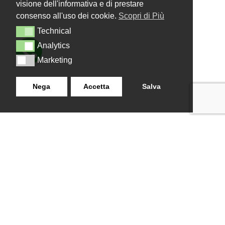
visione dell'informativa e di prestare
consenso all'uso dei cookie.
Scopri di Più
Technical
Technical
Analytics
Analytics
Marketing
Marketing
Nega
Accetta
Salva
LANZISTIL TENDE E TENDE
NAVIGAZIONE
SRLS
Home
Strada Tuscanese Km 3,300
Chi Siamo
- 75C,
Shop
Contatti