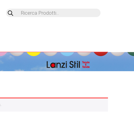
Products
search
.