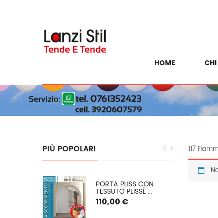
HOME
CHI
PIÙ
POPOLARI
117 Fiam
No
EGRA: 
PORTA PLISS CON 
E INVERNALE 
TESSUTO PLISSÈ 
 O (PVC 
SEMIOSCURANTE 
110,00 €
) SU 
(OSCURAMENTO DEL 
50/60%) SPESSORE 2,2 