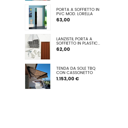
CM
E CON 
PORTA A SOFFIETTO IN 
 ALLUMINIO A 
PVC MOD. LORELLA
O ARGANO
€
63,00
GLIA EXTRA 
LANZISTIL PORTA A 
A Ø 42 MM
SOFFIETTO IN PLASTICA 
MODELLO FLASH – 
62,00
COMUNICA LA TUA 
MISURA VERRÀ DA NOI 
TAGLIATA – ASSEMBLA 
LA TUA PORTA IN 10 
A A VETRO 
TENDA DA SOLE TBQ 
MINUTI – 9 COLORI, 
 (TESSUTO 
CON CASSONETTO
FORNITA DI VITERIA ED 
ATO) CON 
ISTRUZIONI DI 
1.153,00 €
TO E GUIDE
MONTAGGIO