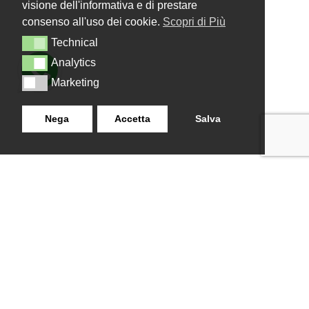
visione dell'informativa e di prestare
consenso all'uso dei cookie.
Scopri di Più
Technical
Technical
Analytics
Analytics
Marketing
Marketing
Nega
Accetta
Salva
LANZISTIL TENDE E TENDE
NAVIGAZIONE
SRLS
Home
Strada Tuscanese Km 3,300
Chi Siamo
- 75C,
Shop
Contatti