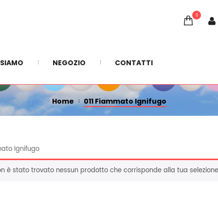
0
011 FIAMMATO IGNIFUGO
 SIAMO
NEGOZIO
CONTATTI
Home
011 Fiammato Ignifugo
ato Ignifugo
n è stato trovato nessun prodotto che corrisponde alla tua selezione
TENDA INTEGRA: 
PORTA PLISS CON 
PROTEZIONE INVERNALE 
TESSUTO PLISSÈ 
IN CRISTAL O (PVC 
SEMIOSCURANTE 
548,00
110,00 €
COLORATO) SU 
(OSCURAMENTO DEL 
MISURA
50/60%) SPESSORE 2,2 