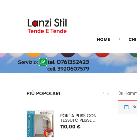
HOME
CHI
PIÙ
POPOLARI
011 Fiamm
No
EGRA: 
PORTA PLISS CON 
E INVERNALE 
TESSUTO PLISSÈ 
 O (PVC 
SEMIOSCURANTE 
110,00 €
) SU 
(OSCURAMENTO DEL 
50/60%) SPESSORE 2,2 