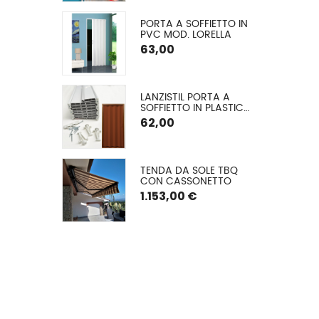
CM
E CON 
PORTA A SOFFIETTO IN 
 ALLUMINIO A 
PVC MOD. LORELLA
O ARGANO
€
63,00
GLIA EXTRA 
LANZISTIL PORTA A 
A Ø 42 MM
SOFFIETTO IN PLASTICA 
MODELLO FLASH – 
62,00
COMUNICA LA TUA 
MISURA VERRÀ DA NOI 
TAGLIATA – ASSEMBLA 
LA TUA PORTA IN 10 
A A VETRO 
TENDA DA SOLE TBQ 
MINUTI – 9 COLORI, 
 (TESSUTO 
CON CASSONETTO
FORNITA DI VITERIA ED 
ATO) CON 
ISTRUZIONI DI 
1.153,00 €
TO E GUIDE
MONTAGGIO