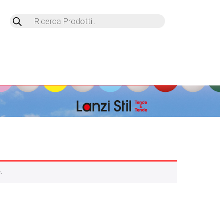
Products
search
.