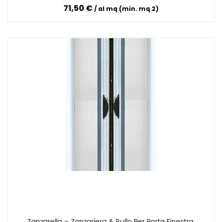
71,50 €
al mq (min. mq 2)
Zanzarella – Zanzariera A Rullo Per Porta Finestra 