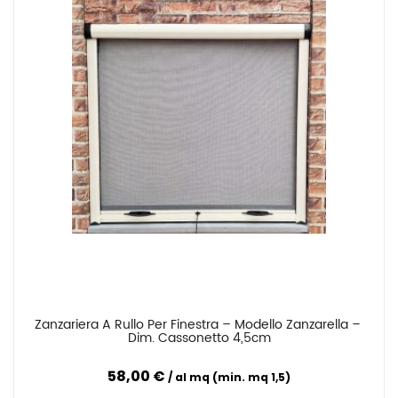
Zanzariera A Rullo Per Finestra – Modello Zanzarella – 
Confronta
Dim. Cassonetto 4,5cm
58,00 €
al mq (min. mq 1,5)