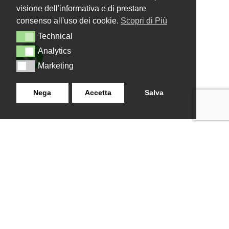
visione dell'informativa e di prestare
consenso all'uso dei cookie.
Scopri di Più
Technical
Technical
Analytics
Analytics
Marketing
Marketing
Nega
Accetta
Salva
LANZISTIL TENDE E TENDE
NAVIGAZIONE
SRLS
Home
Strada Tuscanese Km 3,300
Chi Siamo
- 75C,
Shop