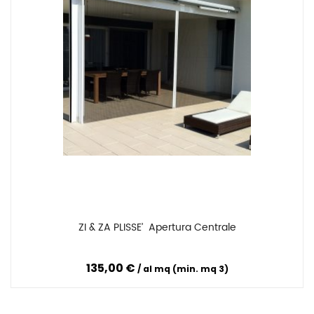
ZI & ZA PLISSE’  Apertura Centrale
Confronta
135,00 €
al mq (min. mq 3)