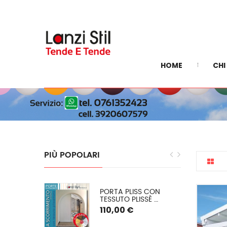
HOME
CHI
PIÙ
POPOLARI
EGRA: 
PORTA PLISS CON 
E INVERNALE 
TESSUTO PLISSÈ 
 O (PVC 
SEMIOSCURANTE 
110,00 €
) SU 
(OSCURAMENTO DEL 
50/60%) SPESSORE 2,2 