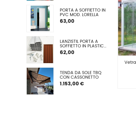
CM
E CON 
PORTA A SOFFIETTO IN 
 ALLUMINIO A 
PVC MOD. LORELLA
O ARGANO
€
63,00
GLIA EXTRA 
LANZISTIL PORTA A 
A Ø 42 MM
SOFFIETTO IN PLASTICA 
MODELLO FLASH – 
62,00
COMUNICA LA TUA 
MISURA VERRÀ DA NOI 
Vetra
TAGLIATA – ASSEMBLA 
LA TUA PORTA IN 10 
A A VETRO 
TENDA DA SOLE TBQ 
MINUTI – 9 COLORI, 
 (TESSUTO 
CON CASSONETTO
FORNITA DI VITERIA ED 
ATO) CON 
ISTRUZIONI DI 
1.153,00 €
TO E GUIDE
MONTAGGIO