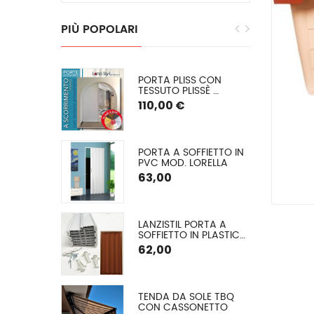
PIÙ
POPOLARI
EGRA: 
PORTA PLISS CON 
E INVERNALE 
TESSUTO PLISSÈ 
 O (PVC 
SEMIOSCURANTE 
110,00 €
) SU 
(OSCURAMENTO DEL 
50/60%) SPESSORE 2,2 
CM
E CON 
PORTA A SOFFIETTO IN 
 ALLUMINIO A 
PVC MOD. LORELLA
O ARGANO
€
63,00
GLIA EXTRA 
LANZISTIL PORTA A 
A Ø 42 MM
SOFFIETTO IN PLASTICA 
MODELLO FLASH – 
62,00
COMUNICA LA TUA 
MISURA VERRÀ DA NOI 
TAGLIATA – ASSEMBLA 
LA TUA PORTA IN 10 
A A VETRO 
TENDA DA SOLE TBQ 
MINUTI – 9 COLORI, 
 (TESSUTO 
CON CASSONETTO
FORNITA DI VITERIA ED 