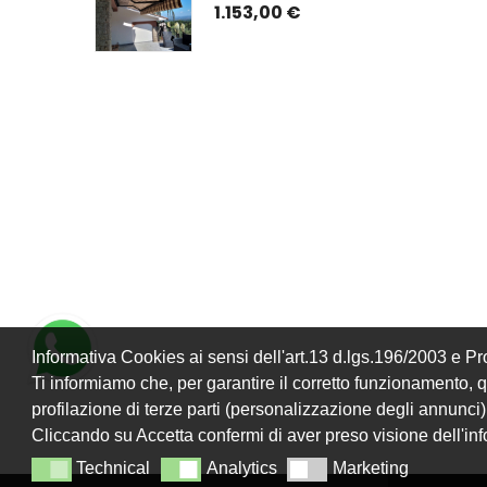
ATO) CON 
ISTRUZIONI DI 
1.153,00 €
TO E GUIDE
MONTAGGIO
Informativa Cookies ai sensi dell'art.13 d.lgs.196/2003 e 
Ti informiamo che, per garantire il corretto funzionamento, que
profilazione di terze parti (personalizzazione degli annunci)
Cliccando su Accetta confermi di aver preso visione dell'in
Technical
Analytics
Marketing
Technical
Analytics
Marketing