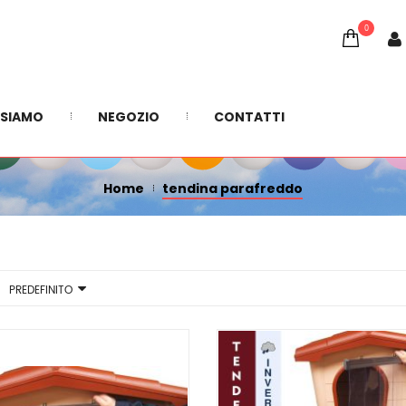
0
TENDINA PARAFREDDO
 SIAMO
NEGOZIO
CONTATTI
Home
tendina parafreddo
PREDEFINITO