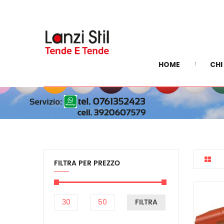
HOME
CHI
FILTRA PER PREZZO
FILTRA
Prezzo
Prezzo
Min
Max