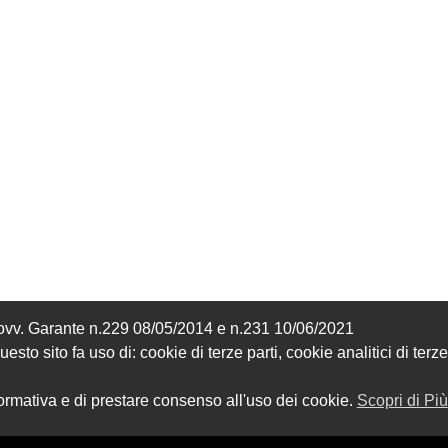
MICROFORATO) CON 
ISTRUZIONI DI 
188,00
1.153,00 €
CASSONETTO E GUIDE
MONTAGGIO
Provv. Garante n.229 08/05/2014 e n.231 10/06/2021
sto sito fa uso di: cookie di terze parti, cookie analitici di terze
formativa e di prestare consenso all'uso dei cookie.
Scopri di Più