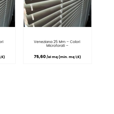
i 
Veneziana 25 Mm – Colori 
Confronta
Microforati –
75,60
,5)
al mq (min. mq 1,5)