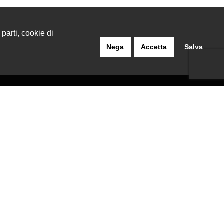
 parti, cookie di
Nega
Accetta
Salva
INFORMAZIONI LEGALI
Termini E Condizioni
Privacy Policy
Cookie Policy
Richiesta Di Recesso
1.900 i.v.