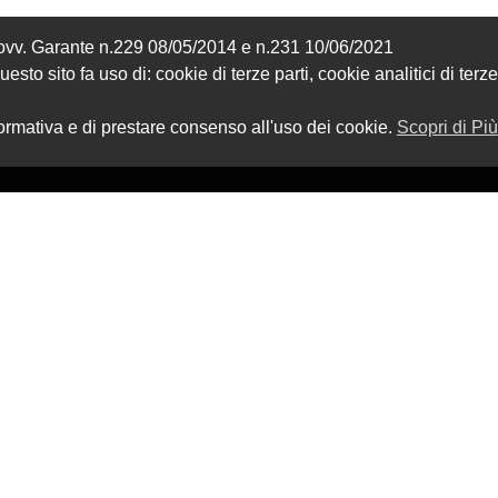
Provv. Garante n.229 08/05/2014 e n.231 10/06/2021
sto sito fa uso di: cookie di terze parti, cookie analitici di terze
formativa e di prestare consenso all'uso dei cookie.
Scopri di Più
ZIONE
SHOP
Carrello
amo
Checkout
Il Mio Account
i
one siti web ITALA
|| P.Iva 02412200566 || REA: VT – 203217 || Cap.Sociale: €