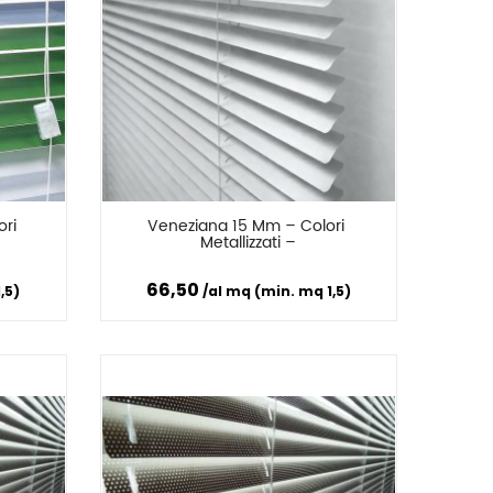
ri 
Veneziana 15 Mm – Colori 
Confronta
Metallizzati –
66,50
,5)
al mq (min. mq 1,5)