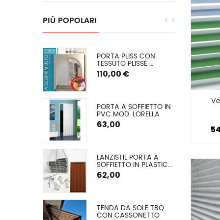
PIÙ
POPOLARI
EGRA: 
PORTA PLISS CON 
E INVERNALE 
TESSUTO PLISSÈ 
 O (PVC 
SEMIOSCURANTE 
110,00 €
) SU 
(OSCURAMENTO DEL 
50/60%) SPESSORE 2,2 
CM
Ve
E CON 
PORTA A SOFFIETTO IN 
 ALLUMINIO A 
PVC MOD. LORELLA
O ARGANO
€
63,00
5
GLIA EXTRA 
LANZISTIL PORTA A 
A Ø 42 MM
SOFFIETTO IN PLASTICA 
MODELLO FLASH – 
62,00
COMUNICA LA TUA 
MISURA VERRÀ DA NOI 
TAGLIATA – ASSEMBLA 
LA TUA PORTA IN 10 
A A VETRO 
TENDA DA SOLE TBQ 
MINUTI – 9 COLORI, 
 (TESSUTO 
CON CASSONETTO
FORNITA DI VITERIA ED 