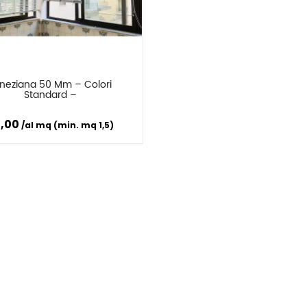
neziana 50 Mm – Colori 
Confronta
Standard –
7,00
al mq (min. mq 1,5)