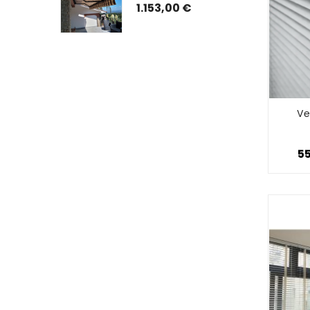
ATO) CON 
ISTRUZIONI DI 
1.153,00 €
TO E GUIDE
MONTAGGIO
Ve
5