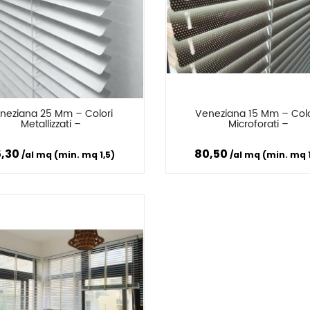
MICROFORATO) CON 
ISTRUZIONI DI 
188,00
1.153,00 €
CASSONETTO E GUIDE
MONTAGGIO
neziana 25 Mm – Colori 
Veneziana 15 Mm – Color
Confronta
Confronta
Metallizzati –
Microforati –
5,30
80,50
al mq (min. mq 1,5)
al mq (min. mq 1