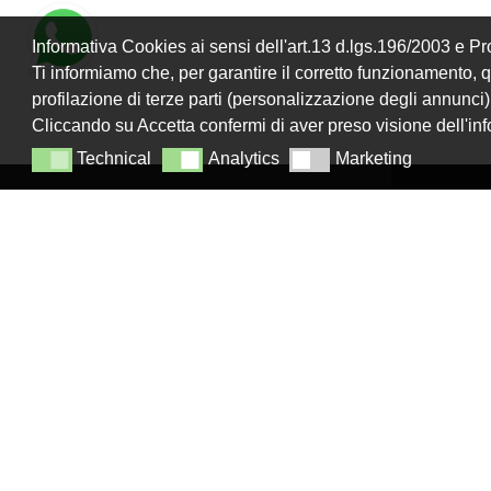
Informativa Cookies ai sensi dell'art.13 d.lgs.196/2003 e 
Ti informiamo che, per garantire il corretto funzionamento, que
profilazione di terze parti (personalizzazione degli annunci)
Cliccando su Accetta confermi di aver preso visione dell'in
Technical
Analytics
Marketing
Technical
Analytics
Marketing
LANZISTIL TENDE E TENDE SRLS
NAVIGA
Home
Strada Tuscanese Km 3,300 - 75C,
Chi Si
01100
,
Viterbo (VT)
Shop
info@lanzistiltende.it
Contatt
+ 39 0761/352423
+ 39 392 060 7579
Realizzazi