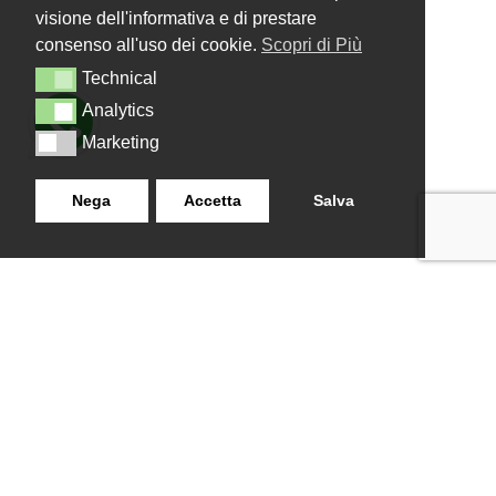
visione dell'informativa e di prestare
consenso all'uso dei cookie.
Scopri di Più
Technical
Technical
Analytics
Analytics
Marketing
Marketing
Nega
Accetta
Salva
LANZISTIL TENDE E TENDE
NAVIGAZIONE
SRLS
Home
Strada Tuscanese Km 3,300
Chi Siamo
- 75C,
Shop