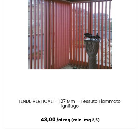
TENDE VERTICALI – 127 Mm – Tessuto Fiammato 
Confronta
Ignifugo
43,00
al mq (min. mq 2,5)