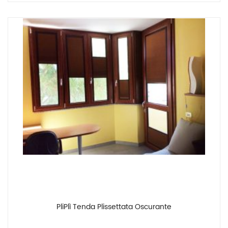
PliPlì Tenda Plissettata Oscurante
Confronta