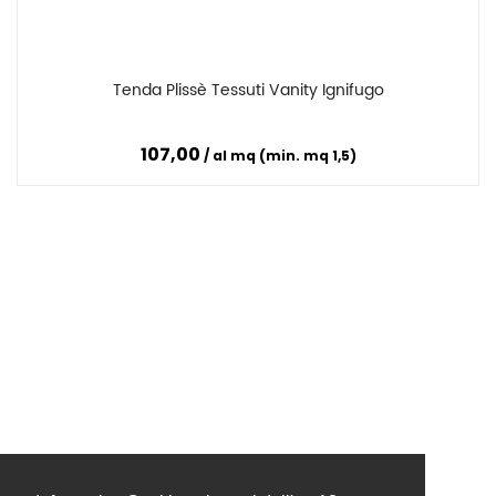
Tenda Plissè Tessuti Vanity Ignifugo
Confronta
107,00
al mq (min. mq 1,5)