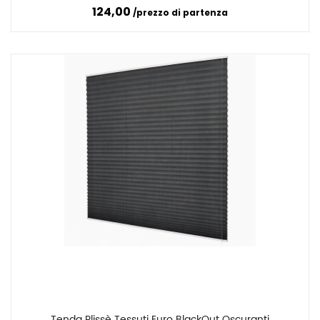
124,00
prezzo di partenza
Tenda Plissè Tessuti Euro BlackOut Oscuranti