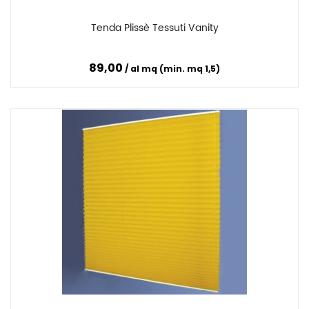
Tenda Plissè Tessuti Vanity
Confronta
89,00
al mq (min. mq 1,5)