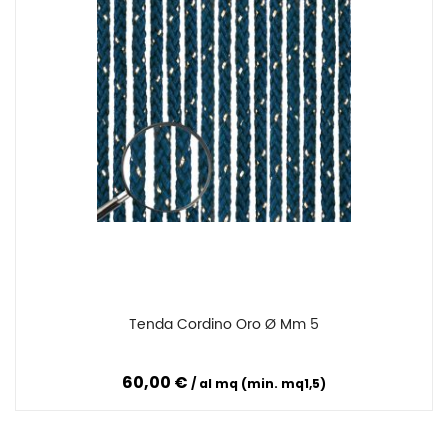
Tenda Cordino Oro Ø Mm 5
Confronta
60,00 €
al mq (min. mq1,5)