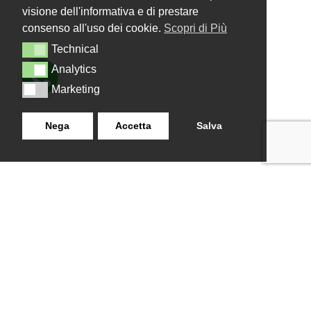
visione dell'informativa e di prestare
consenso all'uso dei cookie.
Scopri di Più
Technical
Technical
Analytics
Analytics
Marketing
Marketing
Nega
Accetta
Salva
LANZISTIL TENDE E TENDE
NAVIGAZIONE
SRLS
Home
Strada Tuscanese Km 3,300
Chi Siamo
- 75C,
Shop