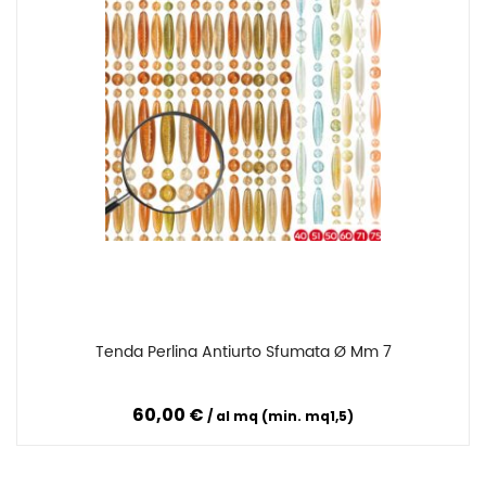
Tenda Perlina Antiurto Sfumata Ø Mm 7
Confronta
60,00 €
al mq (min. mq1,5)