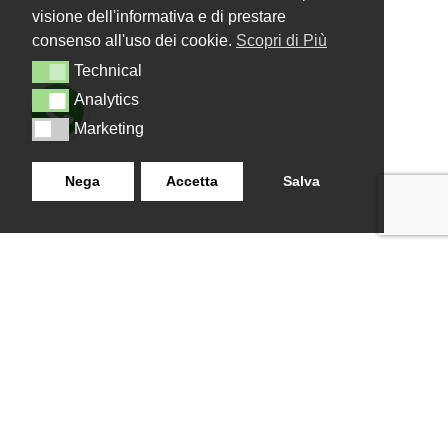
visione dell'informativa e di prestare
consenso all'uso dei cookie.
Scopri di Più
Technical
Technical
Analytics
Analytics
Marketing
Marketing
Nega
Accetta
Salva
LANZISTIL TENDE E TENDE
NAVIGAZIONE
SRLS
Home
Strada Tuscanese Km 3,300
Chi Siamo
- 75C,
Shop