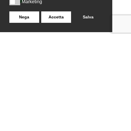
Marketing
Marketing
Nega
Accetta
Salva
LANZISTIL TENDE E TENDE
NAVIGAZIONE
SRLS
Home
Strada Tuscanese Km 3,300
Chi Siamo
- 75C,
Shop
Contatti
01100
,
Viterbo (VT)
info@lanzistiltende.it
+ 39 0761/352423
+ 39 392 060 7579