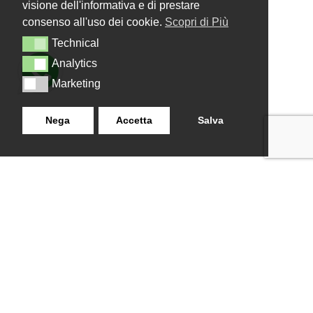
visione dell'informativa e di prestare
consenso all'uso dei cookie.
Scopri di Più
Technical
Technical
Analytics
Analytics
Marketing
Marketing
Nega
Accetta
Salva
LANZISTIL TENDE E TENDE
NAVIGAZIONE
SRLS
Home
Strada Tuscanese Km 3,300
Chi Siamo
- 75C,
Shop
Contatti