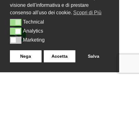
visione dell'informativa e di prestare
consenso all'uso dei cookie.
Scopri di Più
Technical
Technical
Analytics
Analytics
Marketing
Marketing
Nega
Accetta
Salva
LANZISTIL TENDE E TENDE
NAVIGAZIONE
SRLS
Home
Strada Tuscanese Km 3,300
Chi Siamo
- 75C,
Shop