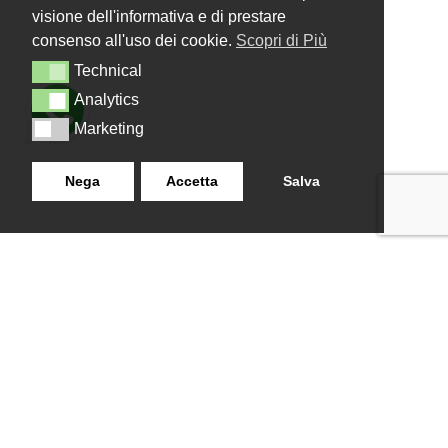
visione dell'informativa e di prestare
consenso all'uso dei cookie.
Scopri di Più
Technical
Technical
Analytics
Analytics
Marketing
Marketing
Nega
Accetta
Salva
LANZISTIL TENDE E TENDE
NAVIGAZIONE
SRLS
Home
Strada Tuscanese Km 3,300
Chi Siamo
- 75C,
Shop