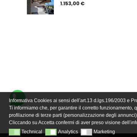
ATO) CON 
ISTRUZIONI DI 
1.153,00 €
TO E GUIDE
MONTAGGIO
Informativa Cookies ai sensi dell'art.13 d.lgs.196/2003 e 
Ti informiamo che, per garantire il corretto funzionamento, que
profilazione di terze parti (personalizzazione degli annunci)
Cliccando su Accetta confermi di aver preso visione dell'in
Technical
Analytics
Marketing
Technical
Analytics
Marketing