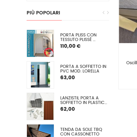
PIÙ
POPOLARI
EGRA: 
PORTA PLISS CON 
E INVERNALE 
TESSUTO PLISSÈ 
 O (PVC 
SEMIOSCURANTE 
110,00 €
) SU 
(OSCURAMENTO DEL 
50/60%) SPESSORE 2,2 
CM
Oscil
E CON 
PORTA A SOFFIETTO IN 
 ALLUMINIO A 
PVC MOD. LORELLA
O ARGANO
€
63,00
GLIA EXTRA 
LANZISTIL PORTA A 
A Ø 42 MM
SOFFIETTO IN PLASTICA 
MODELLO FLASH – 
62,00
COMUNICA LA TUA 
MISURA VERRÀ DA NOI 
TAGLIATA – ASSEMBLA 
LA TUA PORTA IN 10 
A A VETRO 
TENDA DA SOLE TBQ 
MINUTI – 9 COLORI, 
 (TESSUTO 
CON CASSONETTO
FORNITA DI VITERIA ED 