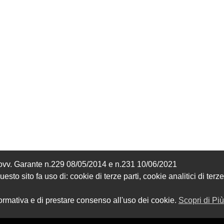
MICROFORATO) CON 
ISTRUZIONI DI 
188,00
1.153,00 €
CASSONETTO E GUIDE
MONTAGGIO
Provv. Garante n.229 08/05/2014 e n.231 10/06/2021
sto sito fa uso di: cookie di terze parti, cookie analitici di terze
formativa e di prestare consenso all'uso dei cookie.
Scopri di Più