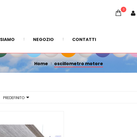
0
OSCILLOMETRO MOTORE
 SIAMO
NEGOZIO
CONTATTI
Home
oscillometro motore
PREDEFINITO