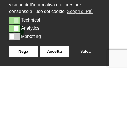
visione dell'informativa e di prestare
consenso all'uso dei cookie.
Scopri di Più
Technical
Technical
Analytics
Analytics
Marketing
Marketing
Nega
Accetta
Salva
LANZISTIL TENDE E TENDE
NAVIGAZIONE
SRLS
Home
Strada Tuscanese Km 3,300
Chi Siamo
- 75C,
Shop