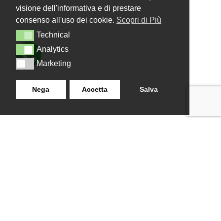
visione dell'informativa e di prestare
consenso all'uso dei cookie.
Scopri di Più
Technical
Technical
Analytics
Analytics
Marketing
Marketing
Nega
Accetta
Salva
LANZISTIL TENDE E TENDE
NAVIGAZIONE
SRLS
Home
Strada Tuscanese Km 3,300
Chi Siamo
- 75C,
Shop