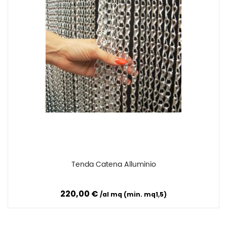
Tenda Catena Alluminio
Confronta
220,00 €
al mq (min. mq1,5)