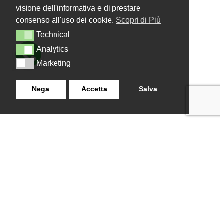
visione dell'informativa e di prestare
consenso all'uso dei cookie.
Scopri di Più
Technical
Technical
Analytics
Analytics
Marketing
Marketing
Nega
Accetta
Salva
LANZISTIL TENDE E TENDE
NAVIGAZIONE
SRLS
Home
Strada Tuscanese Km 3,300
Chi Siamo
- 75C,
Shop