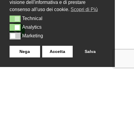
visione dell'informativa e di prestare
consenso all'uso dei cookie.
Scopri di Più
Technical
Technical
Analytics
Analytics
Marketing
Marketing
Nega
Accetta
Salva
LANZISTIL TENDE E TENDE
NAVIGAZIONE
SRLS
Home
Strada Tuscanese Km 3,300
Chi Siamo
- 75C,
Shop
Contatti