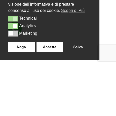
visione dell'informativa e di prestare
consenso all'uso dei cookie.
Scopri di Più
Technical
Technical
Analytics
Analytics
Marketing
Marketing
Nega
Accetta
Salva
LANZISTIL TENDE E TENDE
NAVIGAZIONE
SRLS
Home
Strada Tuscanese Km 3,300
Chi Siamo
- 75C,
Shop