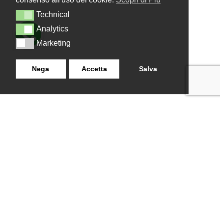
Technical
Technical
Analytics
Analytics
Marketing
Marketing
Nega
Accetta
Salva
LANZISTIL TENDE E TENDE
NAVIGAZIONE
SRLS
Home
Strada Tuscanese Km 3,300
Chi Siamo
- 75C,
Shop
Contatti
01100
,
Viterbo (VT)