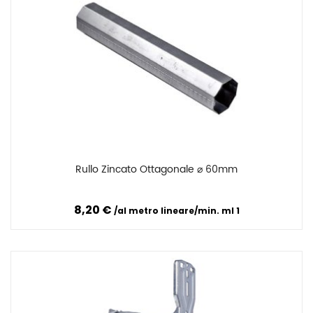
Rullo Zincato Ottagonale ⌀ 60mm
Confronta
8,20 €
al metro lineare/min. ml 1