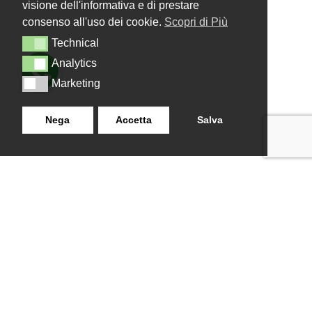
visione dell'informativa e di prestare
consenso all'uso dei cookie.
Scopri di Più
Technical
Technical
Analytics
Analytics
Marketing
Marketing
Nega
Accetta
Salva
LANZISTIL TENDE E TENDE
NAVIGAZIONE
SRLS
Home
Strada Tuscanese Km 3,300
Chi Siamo
- 75C,
Shop
Contatti